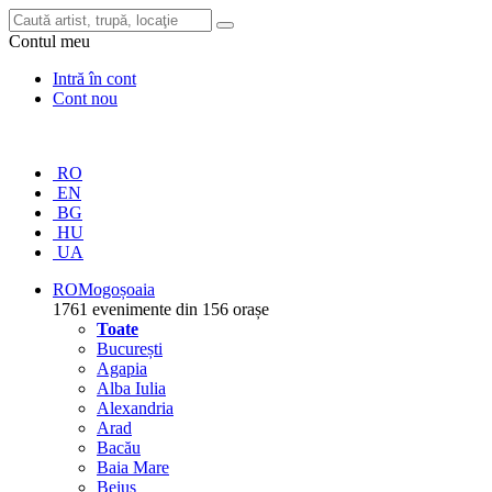
Contul meu
Intră în cont
Cont nou
RO
EN
BG
HU
UA
RO
Mogoșoaia
1761 evenimente din 156 orașe
Toate
București
Agapia
Alba Iulia
Alexandria
Arad
Bacău
Baia Mare
Beiuș