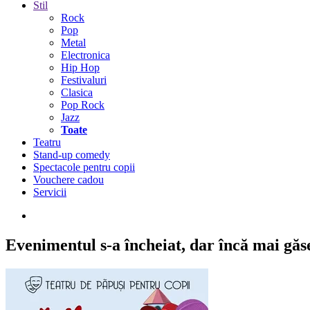
Stil
Rock
Pop
Metal
Electronica
Hip Hop
Festivaluri
Clasica
Pop Rock
Jazz
Toate
Teatru
Stand-up comedy
Spectacole pentru copii
Vouchere cadou
Servicii
Evenimentul s-a încheiat,
dar încă mai găseș