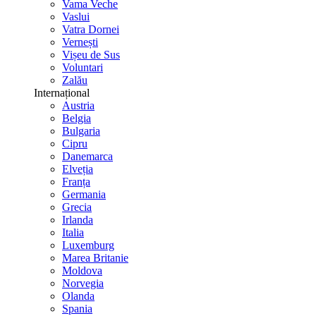
Vama Veche
Vaslui
Vatra Dornei
Vernești
Vișeu de Sus
Voluntari
Zalău
Internațional
Austria
Belgia
Bulgaria
Cipru
Danemarca
Elveția
Franța
Germania
Grecia
Irlanda
Italia
Luxemburg
Marea Britanie
Moldova
Norvegia
Olanda
Spania