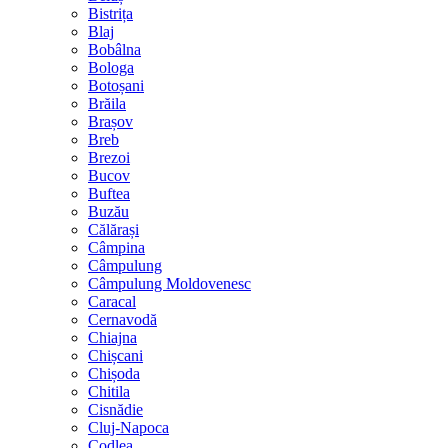
Bistrița
Blaj
Bobâlna
Bologa
Botoșani
Brăila
Brașov
Breb
Brezoi
Bucov
Buftea
Buzău
Călărași
Câmpina
Câmpulung
Câmpulung Moldovenesc
Caracal
Cernavodă
Chiajna
Chișcani
Chișoda
Chitila
Cisnădie
Cluj-Napoca
Codlea