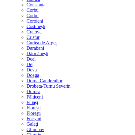
Constanța
Corbu
Corbu
Coroieni
Costinești
Craiova
Cristur
Curtea de Argeș
Darabani
Dărmănești
Deal
Dej
Deva
Doaga
Dorna Candrenilor
Drobeta-Turnu Severin
Durușa
Fălticeni
Filiași
Florești
Florești
Focșani
Galați
Ghimbav
Giurgiu