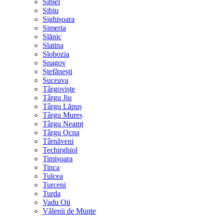
Sibiel
Sibiu
Sighișoara
Simeria
Slănic
Slatina
Slobozia
Snagov
Ștefănești
Suceava
Târgoviște
Târgu Jiu
Târgu Lăpuș
Târgu Mureș
Târgu Neamț
Târgu Ocna
Târnăveni
Techirghiol
Timișoara
Tinca
Tulcea
Turceni
Turda
Vadu Oii
Vălenii de Munte