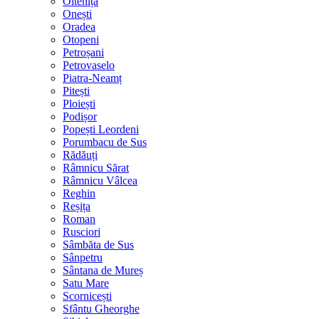
Oltenița
Onești
Oradea
Otopeni
Petroșani
Petrovaselo
Piatra-Neamț
Pitești
Ploiești
Podișor
Popești Leordeni
Porumbacu de Sus
Rădăuți
Râmnicu Sărat
Râmnicu Vâlcea
Reghin
Reșița
Roman
Rusciori
Sâmbăta de Sus
Sânpetru
Sântana de Mureș
Satu Mare
Scornicești
Sfântu Gheorghe