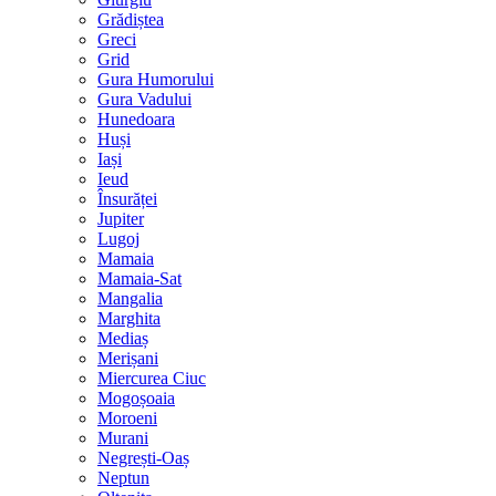
Grădiștea
Greci
Grid
Gura Humorului
Gura Vadului
Hunedoara
Huși
Iași
Ieud
Însurăței
Jupiter
Lugoj
Mamaia
Mamaia-Sat
Mangalia
Marghita
Mediaș
Merișani
Miercurea Ciuc
Mogoșoaia
Moroeni
Murani
Negrești-Oaș
Neptun