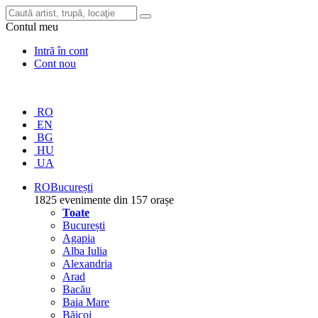
Contul meu
Intră în cont
Cont nou
RO
EN
BG
HU
UA
RO
București
1825 evenimente din 157 orașe
Toate
București
Agapia
Alba Iulia
Alexandria
Arad
Bacău
Baia Mare
Băicoi