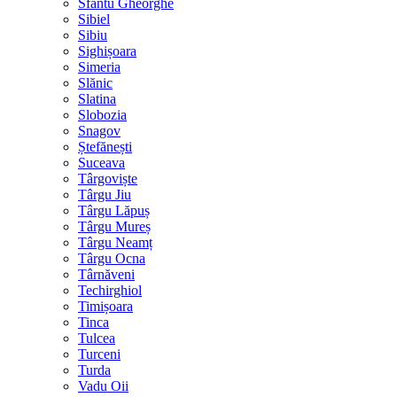
Sfântu Gheorghe
Sibiel
Sibiu
Sighișoara
Simeria
Slănic
Slatina
Slobozia
Snagov
Ștefănești
Suceava
Târgoviște
Târgu Jiu
Târgu Lăpuș
Târgu Mureș
Târgu Neamț
Târgu Ocna
Târnăveni
Techirghiol
Timișoara
Tinca
Tulcea
Turceni
Turda
Vadu Oii