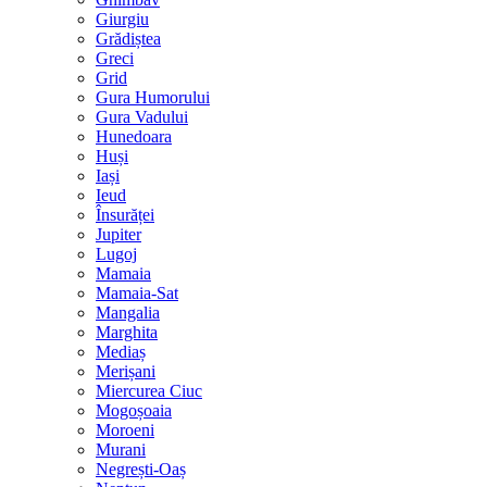
Giurgiu
Grădiștea
Greci
Grid
Gura Humorului
Gura Vadului
Hunedoara
Huși
Iași
Ieud
Însurăței
Jupiter
Lugoj
Mamaia
Mamaia-Sat
Mangalia
Marghita
Mediaș
Merișani
Miercurea Ciuc
Mogoșoaia
Moroeni
Murani
Negrești-Oaș