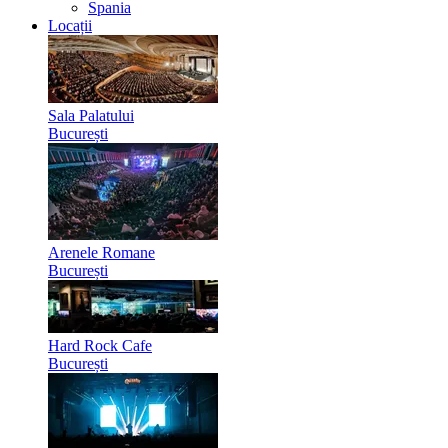
Spania
Locații
Sala Palatului
București
Arenele Romane
București
Hard Rock Cafe
București