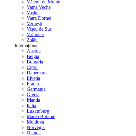
Vălenii de Munte
Vama Veche
Vaslui
Vatra Dornei
Vernești
Vișeu de Sus
Voluntari
Zalău
Internațional
Austria
Belgia
Bulgaria
Cipru
Danemarca
Elveția
Franța
Germania
Grecia
Irlanda
Italia
Luxemburg
Marea Britanie
Moldova
Norvegia
Olanda