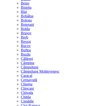
Beiuș
Bistrița
Blaj
Bobâlna
Bologa
Botoșani
Brăila
Brașov
Breb
Brezoi
Bucov
Buftea
Buzău
Călărași
Câmpina
Câmpulung
Câmpulung Moldovenesc
Caracal
Cernavodă
Chiajna
Chișcani
Chișoda
Chitila
Cisnădie
Cluj-Napoca