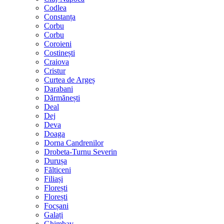
Codlea
Constanța
Corbu
Corbu
Coroieni
Costinești
Craiova
Cristur
Curtea de Argeș
Darabani
Dărmănești
Deal
Dej
Deva
Doaga
Dorna Candrenilor
Drobeta-Turnu Severin
Durușa
Fălticeni
Filiași
Florești
Florești
Focșani
Galați
Ghimbav