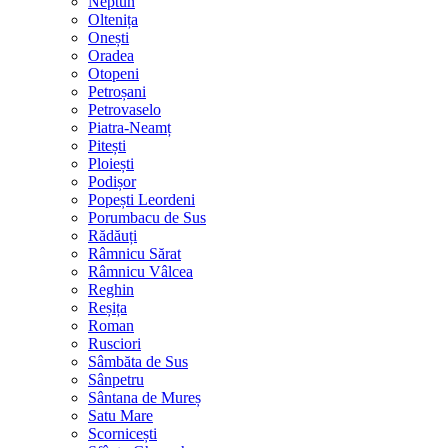
Neptun
Oltenița
Onești
Oradea
Otopeni
Petroșani
Petrovaselo
Piatra-Neamț
Pitești
Ploiești
Podișor
Popești Leordeni
Porumbacu de Sus
Rădăuți
Râmnicu Sărat
Râmnicu Vâlcea
Reghin
Reșița
Roman
Rusciori
Sâmbăta de Sus
Sânpetru
Sântana de Mureș
Satu Mare
Scornicești