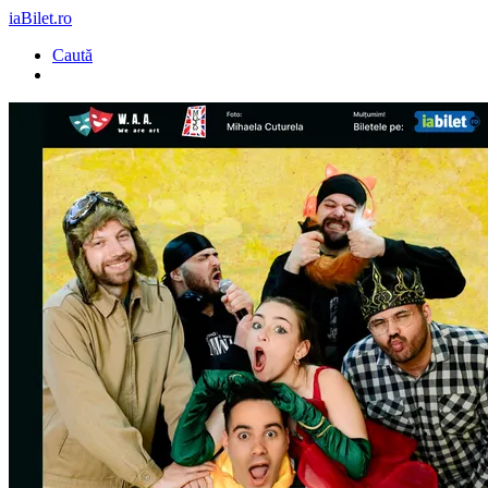
iaBilet.ro
Caută