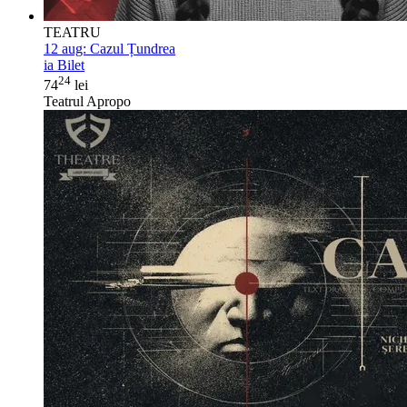
TEATRU
12 aug:
Cazul Țundrea
ia Bilet
24
74
lei
Teatrul Apropo