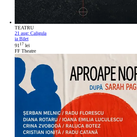
TEATRU
21 aug:
Caligula
ia Bilet
17
91
lei
FF Theatre