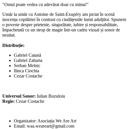
"Omul poate vedea cu adevărat doar cu inima!"
Umăr la umăr cu Antoine de Saint-Exupéry am pictat în scenă
inocența copilăriei în contrast cu ciudățeniile lumii adulților. Spunem
o poveste despre prietenie, singurătate, iubire și responsabilitate,
împachetată cu un strop de magie într-un cadru vizual și sonor de
neuitat.
Distribuție:
Gabriel Catană
Gabriel Zaharia
Serban Melnic
Ilinca Ciochia
Cezar Costache
Universul Sonor:
Iulian Buzuloiu
Regie:
Cezar Costache
Organizator: Asociația We Are Art
Email:
waa.weareart@gmail.com