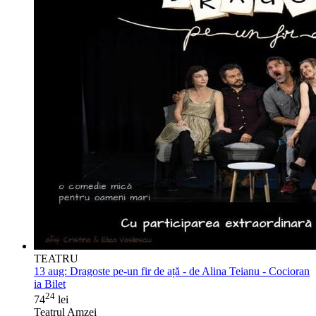
TEATRU
13 aug:
Dragoste pe-un fir de ață - de Alina Teianu - Cocioran
ia Bilet
24
74
lei
Teatrul Amzei