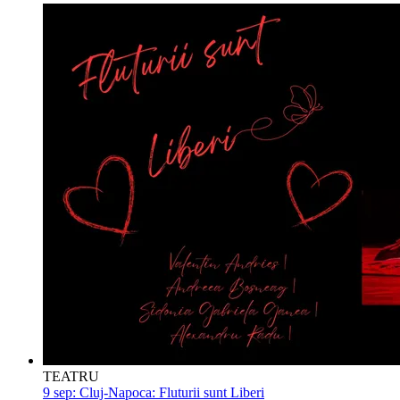
TEATRU
9 sep:
Cluj-Napoca: Fluturii sunt Liberi