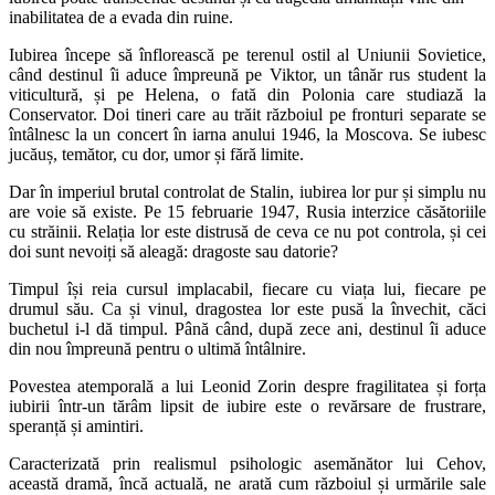
inabilitatea de a evada din ruine.
Iubirea începe să înflorească pe terenul ostil al Uniunii Sovietice,
când destinul îi aduce împreună pe Viktor, un tânăr rus student la
viticultură, și pe Helena, o fată din Polonia care studiază la
Conservator. Doi tineri care au trăit războiul pe fronturi separate se
întâlnesc la un concert în iarna anului 1946, la Moscova. Se iubesc
jucăuș, temător, cu dor, umor și fără limite.
Dar în imperiul brutal controlat de Stalin, iubirea lor pur și simplu nu
are voie să existe. Pe 15 februarie 1947, Rusia interzice căsătoriile
cu străinii. Relația lor este distrusă de ceva ce nu pot controla, și cei
doi sunt nevoiți să aleagă: dragoste sau datorie?
Timpul își reia cursul implacabil, fiecare cu viața lui, fiecare pe
drumul său. Ca și vinul, dragostea lor este pusă la învechit, căci
buchetul i-l dă timpul. Până când, după zece ani, destinul îi aduce
din nou împreună pentru o ultimă întâlnire.
Povestea atemporală a lui Leonid Zorin despre fragilitatea și forța
iubirii într-un tărâm lipsit de iubire este o revărsare de frustrare,
speranță și amintiri.
Caracterizată prin realismul psihologic asemănător lui Cehov,
această dramă, încă actuală, ne arată cum războiul și urmările sale