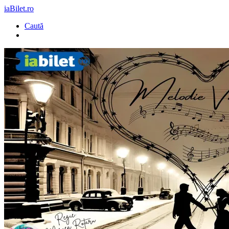
iaBilet.ro
Caută