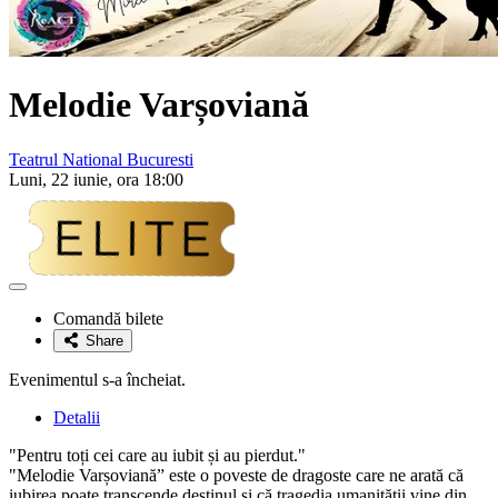
Melodie Varșoviană
Teatrul National Bucuresti
Luni, 22 iunie, ora 18:00
Adaugă
la
Comandă bilete
favorite
Share
Evenimentul s-a încheiat.
Detalii
"Pentru toți cei care au iubit și au pierdut."
"Melodie Varșoviană” este o poveste de dragoste care ne arată că
iubirea poate transcende destinul și că tragedia umanității vine din