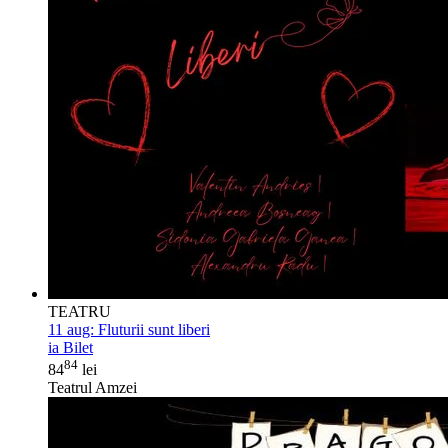
TEATRU
11 aug:
Fluturii sunt liberi
ia Bilet
84
84
lei
Teatrul Amzei