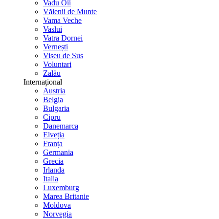
Vadu Oii
Vălenii de Munte
Vama Veche
Vaslui
Vatra Dornei
Vernești
Vișeu de Sus
Voluntari
Zalău
Internațional
Austria
Belgia
Bulgaria
Cipru
Danemarca
Elveția
Franța
Germania
Grecia
Irlanda
Italia
Luxemburg
Marea Britanie
Moldova
Norvegia