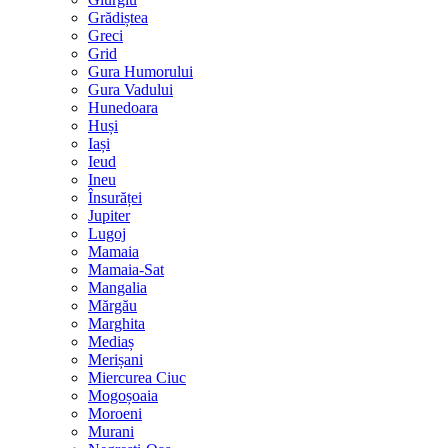
Grădiștea
Greci
Grid
Gura Humorului
Gura Vadului
Hunedoara
Huși
Iași
Ieud
Ineu
Însurăței
Jupiter
Lugoj
Mamaia
Mamaia-Sat
Mangalia
Mărgău
Marghita
Mediaș
Merișani
Miercurea Ciuc
Mogoșoaia
Moroeni
Murani