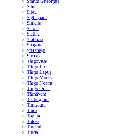
Sfântu Gheorghe
Sibiel
Sibiu
Sighișoara
Simeria
Slănic
Slatina
Slobozia
Snagov
Ștefănești
Suceava
Târgoviște
Târgu Jiu
Târgu Lăpuș
Târgu Mureș
Târgu Neamț
Târgu Ocna
Târnăveni
Techirghiol
Timișoara
Tinca
Toplița
Tulcea
Turceni
Turda