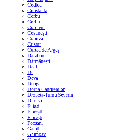
Codlea
Constanța
Corbu
Corbu
Coroieni
Costinești
Craiova
Cristur
Curtea de Argeș
Darabani
Dărmănești
Deal
Dej
Deva
Doaga
Dorna Candrenilor
Drobeta-Turnu Severin
Durușa
Filiași
Florești
Florești
Focșani
Galați
Ghimbav
Giurgiu