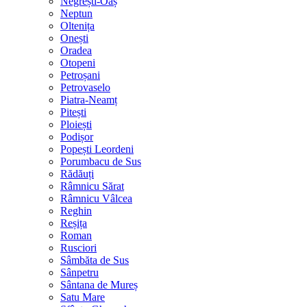
Negrești-Oaș
Neptun
Oltenița
Onești
Oradea
Otopeni
Petroșani
Petrovaselo
Piatra-Neamț
Pitești
Ploiești
Podișor
Popești Leordeni
Porumbacu de Sus
Rădăuți
Râmnicu Sărat
Râmnicu Vâlcea
Reghin
Reșița
Roman
Rusciori
Sâmbăta de Sus
Sânpetru
Sântana de Mureș
Satu Mare