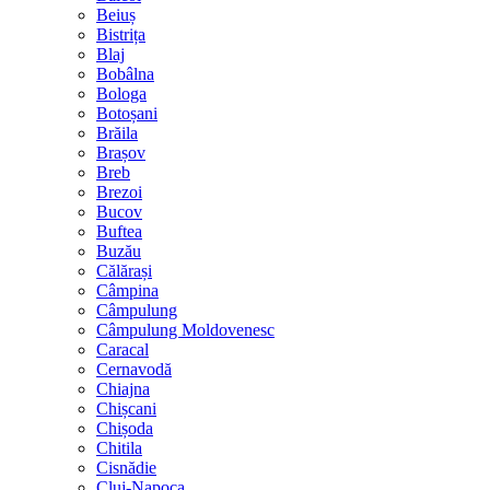
Beiuș
Bistrița
Blaj
Bobâlna
Bologa
Botoșani
Brăila
Brașov
Breb
Brezoi
Bucov
Buftea
Buzău
Călărași
Câmpina
Câmpulung
Câmpulung Moldovenesc
Caracal
Cernavodă
Chiajna
Chișcani
Chișoda
Chitila
Cisnădie
Cluj-Napoca