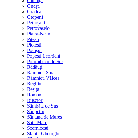
Oltenița
Onești
Oradea
Otopeni
Petroșani
Petrovaselo
Piatra-Neamț
Pitești
Ploiești
Podișor
Popești Leordeni
Porumbacu de Sus
Rădăuți
Râmnicu Sărat
Râmnicu Vâlcea
Reghin
Reșița
Roman
Rusciori
Sâmbăta de Sus
Sânpetru
Sântana de Mureș
Satu Mare
Scornicești
Sfântu Gheorghe