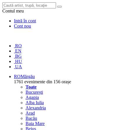
Contul meu
Intră în cont
Cont nou
RO
EN
BG
HU
UA
RO
Mărgău
1761 evenimente din 156 orașe
Toate
București
Agapia
Alba Iulia
Alexandria
Arad
Bacău
Baia Mare
Beiuș