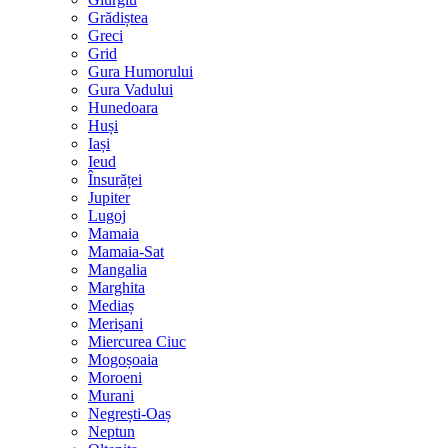
Grădiștea
Greci
Grid
Gura Humorului
Gura Vadului
Hunedoara
Huși
Iași
Ieud
Însurăței
Jupiter
Lugoj
Mamaia
Mamaia-Sat
Mangalia
Marghita
Mediaș
Merișani
Miercurea Ciuc
Mogoșoaia
Moroeni
Murani
Negrești-Oaș
Neptun