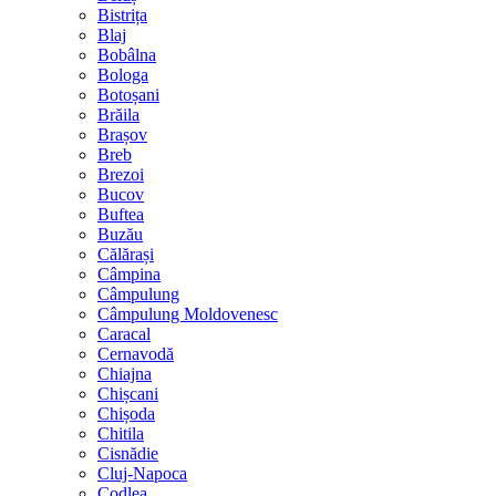
Bistrița
Blaj
Bobâlna
Bologa
Botoșani
Brăila
Brașov
Breb
Brezoi
Bucov
Buftea
Buzău
Călărași
Câmpina
Câmpulung
Câmpulung Moldovenesc
Caracal
Cernavodă
Chiajna
Chișcani
Chișoda
Chitila
Cisnădie
Cluj-Napoca
Codlea