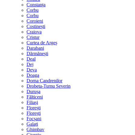
Constanța
Corbu
Corbu
Coroieni
Costinești
Craiova
Cristur
Curtea de Argeș
Darabani
Dărmănești
Deal
Dej
Deva
Doaga
Dorna Candrenilor
Drobeta-Turnu Severin
Durușa
Fălticeni
Filiași
Florești
Florești
Focșani
Galați
Ghimbav
Giurgiu