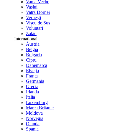
Vama Veche
Vaslui
Vatra Dornei
Vernești
Vișeu de Sus
Voluntari
Zalău
Internațional
Austria
Belgia
Bulgaria
Cipru
Danemarca
Elveția
Franța
Germania
Grecia
Irlanda
Italia
Luxemburg
Marea Britanie
Moldova
Norvegia
Olanda
Spania