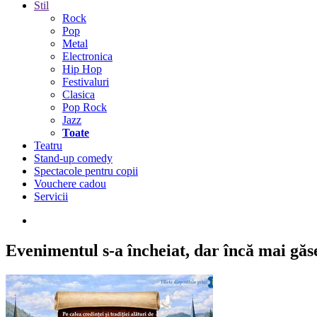
Stil
Rock
Pop
Metal
Electronica
Hip Hop
Festivaluri
Clasica
Pop Rock
Jazz
Toate
Teatru
Stand-up comedy
Spectacole pentru copii
Vouchere cadou
Servicii
Evenimentul s-a încheiat,
dar încă mai găseș