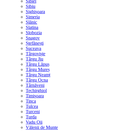
Sibiel
Sibiu
Sighișoara
Simeria
Slănic
Slatina
Slobozia
Snagov
Ștefănești
Suceava
Târgoviște
Târgu Jiu
Târgu Lăpuș
Târgu Mureș
Târgu Neamț
Târgu Ocna
Târnăveni
Techirghiol
Timișoara
Tinca
Tulcea
Turceni
Turda
Vadu Oii
Vălenii de Munte