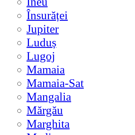
Ineu
Însurăței
Jupiter
Luduș
Lugoj
Mamaia
Mamaia-Sat
Mangalia
Mărgău
Marghita