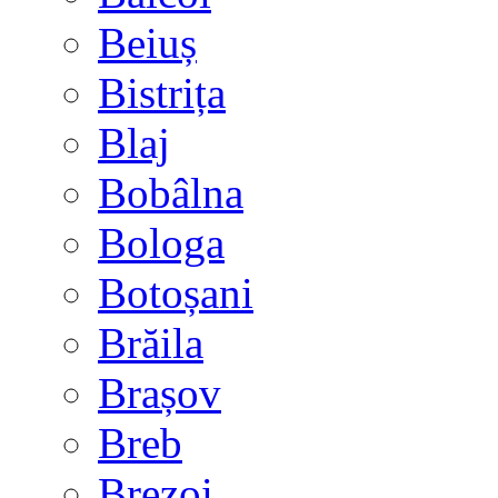
Beiuș
Bistrița
Blaj
Bobâlna
Bologa
Botoșani
Brăila
Brașov
Breb
Brezoi