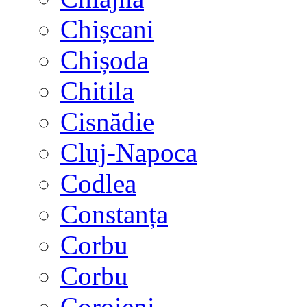
Chișcani
Chișoda
Chitila
Cisnădie
Cluj-Napoca
Codlea
Constanța
Corbu
Corbu
Coroieni