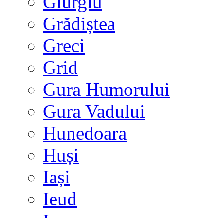
Giurgiu
Grădiștea
Greci
Grid
Gura Humorului
Gura Vadului
Hunedoara
Huși
Iași
Ieud