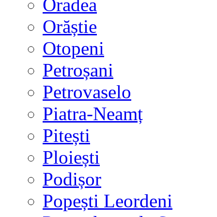
Oradea
Orăștie
Otopeni
Petroșani
Petrovaselo
Piatra-Neamț
Pitești
Ploiești
Podișor
Popești Leordeni