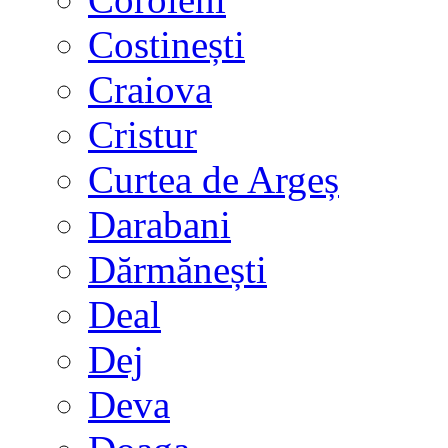
Costinești
Craiova
Cristur
Curtea de Argeș
Darabani
Dărmănești
Deal
Dej
Deva