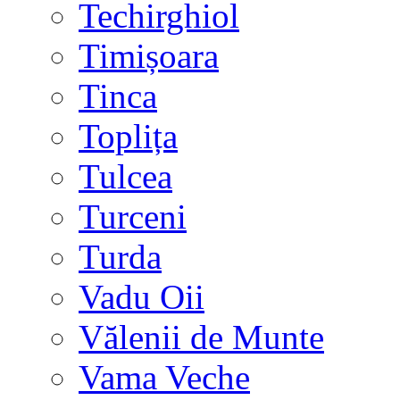
Techirghiol
Timișoara
Tinca
Toplița
Tulcea
Turceni
Turda
Vadu Oii
Vălenii de Munte
Vama Veche