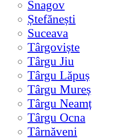
Snagov
Ștefănești
Suceava
Târgoviște
Târgu Jiu
Târgu Lăpuș
Târgu Mureș
Târgu Neamț
Târgu Ocna
Târnăveni