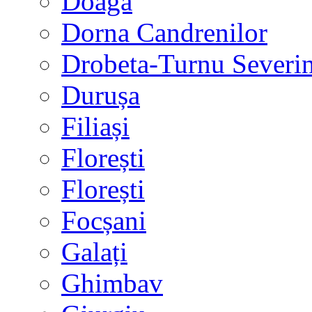
Doaga
Dorna Candrenilor
Drobeta-Turnu Severi
Durușa
Filiași
Florești
Florești
Focșani
Galați
Ghimbav