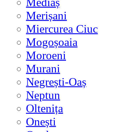
Mediaș
Merișani
Miercurea Ciuc
Mogoșoaia
Moroeni
Murani
Negrești-Oaș
Neptun
Oltenița
Onești