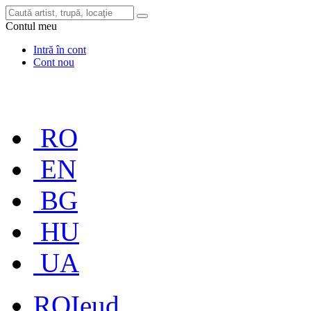
Contul meu
Intră în cont
Cont nou
RO
EN
BG
HU
UA
RO
Ieud