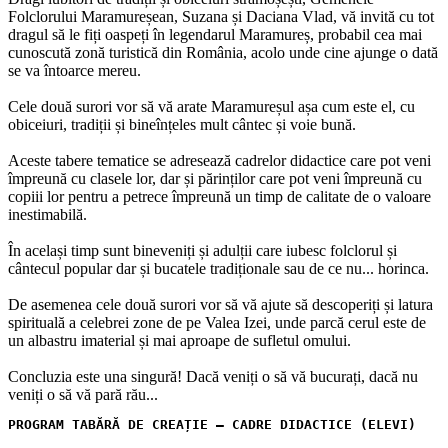
Folclorului Maramureșean, Suzana și Daciana Vlad, vă invită cu tot
dragul să le fiți oaspeți în legendarul Maramureș, probabil cea mai
cunoscută zonă turistică din România, acolo unde cine ajunge o dată
se va întoarce mereu.
Cele două surori vor să vă arate Maramureșul așa cum este el, cu
obiceiuri, tradiții și bineînțeles mult cântec și voie bună.
Aceste tabere tematice se adresează cadrelor didactice care pot veni
împreună cu clasele lor, dar și părinților care pot veni împreună cu
copiii lor pentru a petrece împreună un timp de calitate de o valoare
inestimabilă.
În același timp sunt bineveniți și adulții care iubesc folclorul și
cântecul popular dar și bucatele tradiționale sau de ce nu... horinca.
De asemenea cele două surori vor să vă ajute să descoperiți și latura
spirituală a celebrei zone de pe Valea Izei, unde parcă cerul este de
un albastru imaterial și mai aproape de sufletul omului.
Concluzia este una singură! Dacă veniți o să vă bucurați, dacă nu
veniți o să vă pară rău...
PROGRAM TABĂRĂ DE CREAȚIE – CADRE DIDACTICE (ELEVI)