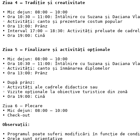
Ziua 4 – Tradiție și creativitate
• Mic dejun: 08:00 – 10:00

• Ora 10:30 – 11:00: Întâlnire cu Suzana și Daciana Vla
◦ Activități: canto și prezentare costum popular

• Ora 13:00: Prânz

• Interval 17:00 – 18:30: Activități preluate de cadrel
• Ora 19:00: Cină

Ziua 5 – Finalizare și activități opționale
• Mic dejun: 08:00 – 10:00

• Ora 10:30 – 11:00: Întâlnire cu Suzana și Daciana Vla
◦ Activități: canto și înmânarea diplomelor

• Ora 13:00: Prânz

• După prânz:

◦ Activități ale cadrele didactice sau

◦ Vizite opționale la obiective turistice din zonă

• Ora 19:00: Cină

Ziua 6 – Plecare

• Mic dejun: 08:00 – 10:00

Observații:
• Programul poate suferi modificări în funcție de condi
• Orele sunt orientative
