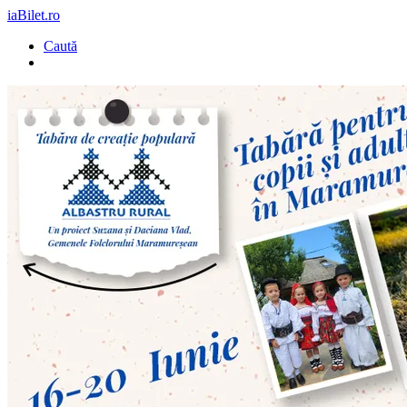
iaBilet.ro
Caută