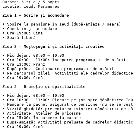
Durata: 6 zile / 5 nopți

Locație: Ieud, Maramureș

Ziua 1 – Sosire și acomodare
• Sosire la pensiune în Ieud (după-amiază / seară)

• Check-in și acomodare

• Ora 19:00: Cină

Ziua 2 – Meșteșuguri și activități creative
• Mic dejun: 08:00 – 10:00

• Ora 10:30 – 11:00: Începerea programului de olărit

• Ora 13:00: Prânz

• După prânz: Continuarea programului de olărit

• Pe parcursul zilei: Activități ale cadrelor didactice

• Ora 19:00: Cină

Ziua 3 – Drumeție și spiritualitate
• Mic dejun: 08:00 – 10:00

• Ora 10:30 – 11:00: Plecare pe jos spre Mănăstirea Ieu
◦ Mâncare la pachet asigurat de pensiune (nu se serveșt
• Vizită ghidată: prezentarea istoriei mănăstirii de că
• Activitate: Atelier de pricesne

• Ora 15:00: Întoarcere la cazare

• După-amiază: Activități preluate de cadrelor didactic
• Ora 19:00: Cină
