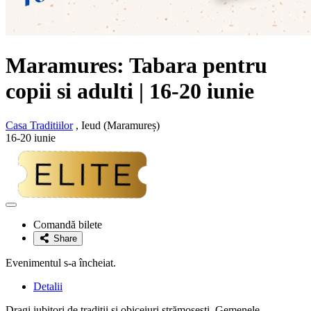
Maramures: Tabara pentru
copii si adulti | 16-20 iunie
Casa Traditiilor
, Ieud (Maramureș)
16-20 iunie
Adaugă
la
Comandă bilete
favorite
Share
Evenimentul s-a încheiat.
Detalii
Dragi iubitori de tradiții și obiceiuri strămoșești, Gemenele