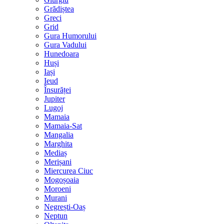
Grădiștea
Greci
Grid
Gura Humorului
Gura Vadului
Hunedoara
Huși
Iași
Ieud
Însurăței
Jupiter
Lugoj
Mamaia
Mamaia-Sat
Mangalia
Marghita
Mediaș
Merișani
Miercurea Ciuc
Mogoșoaia
Moroeni
Murani
Negrești-Oaș
Neptun