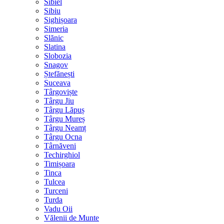
Sibiel
Sibiu
Sighișoara
Simeria
Slănic
Slatina
Slobozia
Snagov
Ștefănești
Suceava
Târgoviște
Târgu Jiu
Târgu Lăpuș
Târgu Mureș
Târgu Neamț
Târgu Ocna
Târnăveni
Techirghiol
Timișoara
Tinca
Tulcea
Turceni
Turda
Vadu Oii
Vălenii de Munte