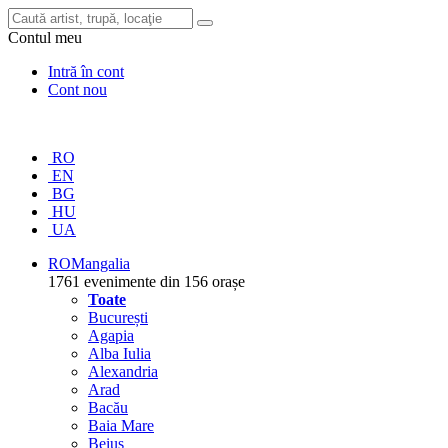
Contul meu
Intră în cont
Cont nou
RO
EN
BG
HU
UA
RO
Mangalia
1761 evenimente din 156 orașe
Toate
București
Agapia
Alba Iulia
Alexandria
Arad
Bacău
Baia Mare
Beiuș