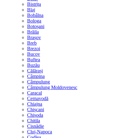
Bistrița
Blaj
Bobâlna
Bologa
Botoșani
Brăila
Brașov
Breb
Brezoi
Bucov
Buftea
Buzău
Călărași
Câmpina
Câmpulung
Câmpulung Moldovenesc
Caracal
Cernavodă
Chiajna
Chișcani
Chișoda
Chitila
Cisnădie
Cluj-Napoca
Codlea