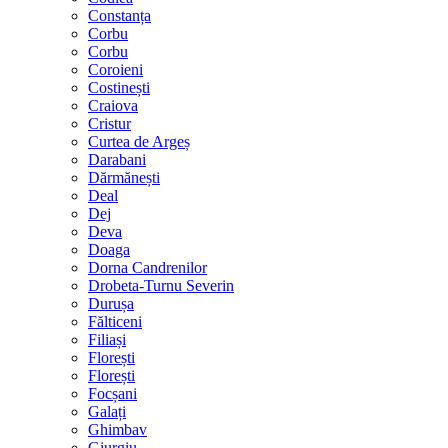
Constanța
Corbu
Corbu
Coroieni
Costinești
Craiova
Cristur
Curtea de Argeș
Darabani
Dărmănești
Deal
Dej
Deva
Doaga
Dorna Candrenilor
Drobeta-Turnu Severin
Durușa
Fălticeni
Filiași
Florești
Florești
Focșani
Galați
Ghimbav
Giurgiu