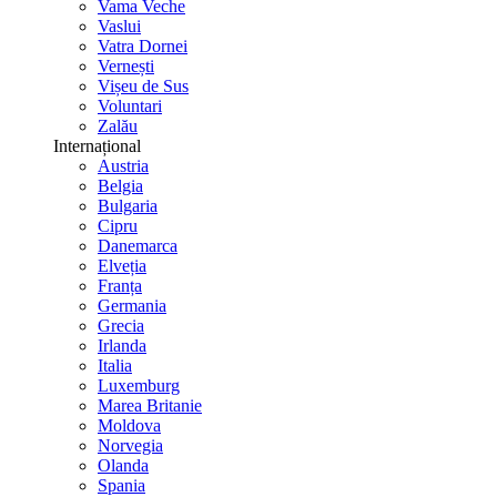
Vama Veche
Vaslui
Vatra Dornei
Vernești
Vișeu de Sus
Voluntari
Zalău
Internațional
Austria
Belgia
Bulgaria
Cipru
Danemarca
Elveția
Franța
Germania
Grecia
Irlanda
Italia
Luxemburg
Marea Britanie
Moldova
Norvegia
Olanda
Spania