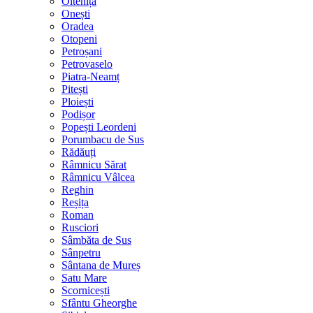
Oltenița
Onești
Oradea
Otopeni
Petroșani
Petrovaselo
Piatra-Neamț
Pitești
Ploiești
Podișor
Popești Leordeni
Porumbacu de Sus
Rădăuți
Râmnicu Sărat
Râmnicu Vâlcea
Reghin
Reșița
Roman
Rusciori
Sâmbăta de Sus
Sânpetru
Sântana de Mureș
Satu Mare
Scornicești
Sfântu Gheorghe