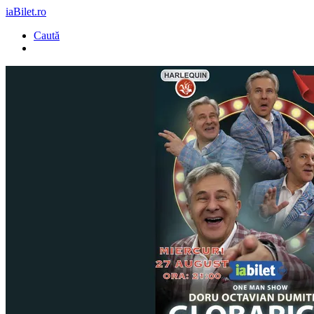
iaBilet.ro
Caută