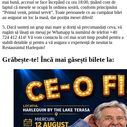
mai bună, accesul se face începând cu ora 18:00, ținând cont de
faptul că mesele se ocupă în ordinea sosirii, conform principiului
“Primul venit, primul servit”. Toate persoanele ce au cumpărat bilet
au asigurat un loc la masă, dar poziția mesei diferă!
5. Dacă sunteți un grup mai mare și doriți să precomandați ceva, vă
rugăm să lăsați un mesaj pe Whatsapp la numărul de telefon +40
724 412 414! Vă vom contacta în cel mai scurt timp posibil pentru a
stabili detaliile și pentru a vă asigura o experiență de neuitat la
Restaurantul Harlequin!
Grăbește-te!
Încă mai găsești bilete la: