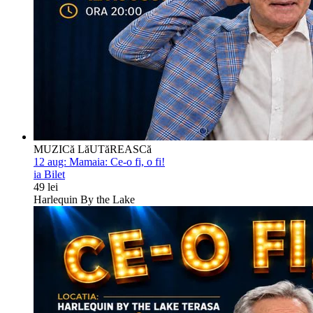
MUZICă LăUTăREASCă
12 aug:
Mamaia: Ce-o fi, o fi!
ia Bilet
49 lei
Harlequin By the Lake