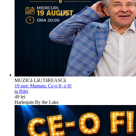
MUZICă LăUTăREASCă
19 aug:
Mamaia: Ce-o fi, o fi!
ia Bilet
49 lei
Harlequin By the Lake