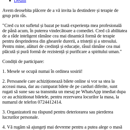
Detalii
Avem deosebita plăcere de a vă invita la destindere și terapie de
grup prin râs.
"Cred cu tot sufletul și bazat pe toată experiența mea profesională
de până acum, în puterea vindecătoare a comediei. Cred că abilitatea
de a râde inteligent rămâne cea mai dinamică formă de terapie
pentru desprinderea din ghearele durerii, a tristeții și a stresului.
Pentru mine, alături de credință și educație, râsul rămâne cea mai
plăcută și pură formă de rezistență și purificare a spiritului uman."
Condiții de participare:
1. Mesele se ocupă numai în ordinea sosirii!
2. Persoanele care achiziționează bilete online si vor sa stea la
acceasi masa, dar au cumparat bilete de pe carduri diferite, sunt
rugati să sune sau sa transmita un mesaj pe WhatsApp imediat dupa
ce au achizitionat biletele, pentru rezervarea locurilor la masa, la
numarul de telefon 0724412414.
3. Organizatorii nu răspund pentru deteriorarea sau pierderea
lucrurilor personale.
4. Vă rugăm să ajungeți mai devreme pentru a putea alege o masă