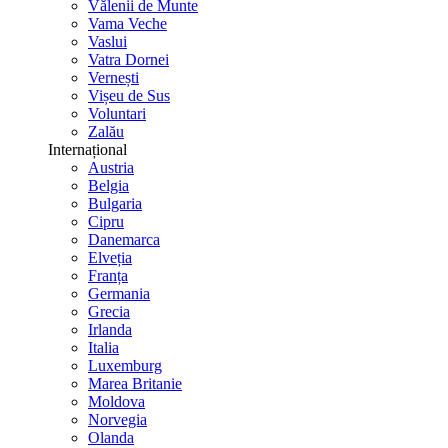
Vălenii de Munte
Vama Veche
Vaslui
Vatra Dornei
Vernești
Vișeu de Sus
Voluntari
Zalău
Internațional
Austria
Belgia
Bulgaria
Cipru
Danemarca
Elveția
Franța
Germania
Grecia
Irlanda
Italia
Luxemburg
Marea Britanie
Moldova
Norvegia
Olanda