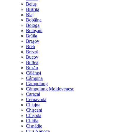
Beiuș
Bistrița
Blaj
Bobâlna
Bologa
Botoșani
Brăila
Brașov
Breb
Brezoi
Bucov
Buftea
Buzău
Călărași
Câmpina
Câmpulung
Câmpulung Moldovenesc
Caracal
Cernavodă
Chiajna
Chișcani
Chișoda
Chitila
Cisnădie
Cluj-Napoca