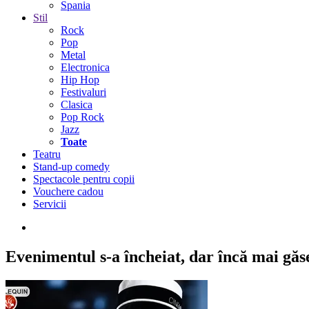
Spania
Stil
Rock
Pop
Metal
Electronica
Hip Hop
Festivaluri
Clasica
Pop Rock
Jazz
Toate
Teatru
Stand-up comedy
Spectacole pentru copii
Vouchere cadou
Servicii
Evenimentul s-a încheiat,
dar încă mai găseș