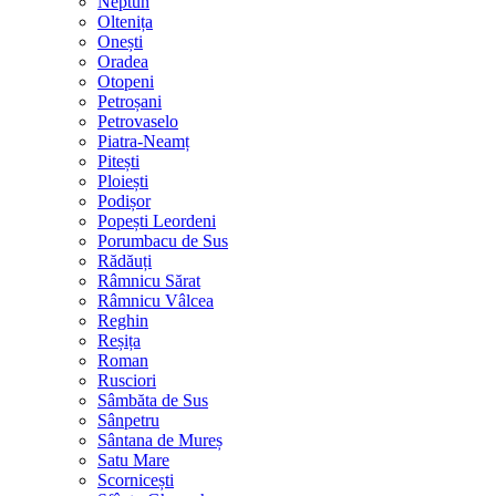
Neptun
Oltenița
Onești
Oradea
Otopeni
Petroșani
Petrovaselo
Piatra-Neamț
Pitești
Ploiești
Podișor
Popești Leordeni
Porumbacu de Sus
Rădăuți
Râmnicu Sărat
Râmnicu Vâlcea
Reghin
Reșița
Roman
Rusciori
Sâmbăta de Sus
Sânpetru
Sântana de Mureș
Satu Mare
Scornicești