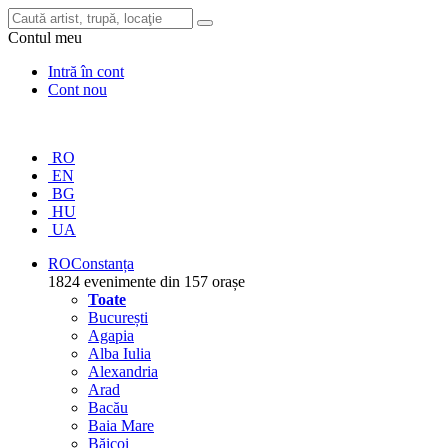
Contul meu
Intră în cont
Cont nou
RO
EN
BG
HU
UA
RO
Constanța
1824 evenimente din 157 orașe
Toate
București
Agapia
Alba Iulia
Alexandria
Arad
Bacău
Baia Mare
Băicoi