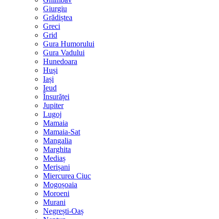
Giurgiu
Grădiștea
Greci
Grid
Gura Humorului
Gura Vadului
Hunedoara
Huși
Iași
Ieud
Însurăței
Jupiter
Lugoj
Mamaia
Mamaia-Sat
Mangalia
Marghita
Mediaș
Merișani
Miercurea Ciuc
Mogoșoaia
Moroeni
Murani
Negrești-Oaș