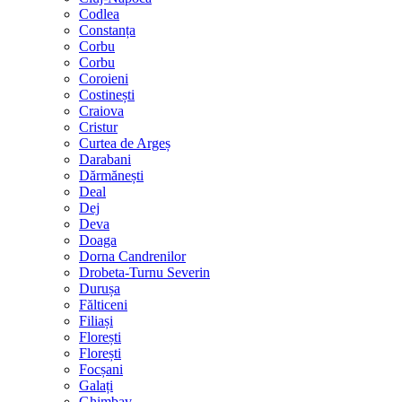
Codlea
Constanța
Corbu
Corbu
Coroieni
Costinești
Craiova
Cristur
Curtea de Argeș
Darabani
Dărmănești
Deal
Dej
Deva
Doaga
Dorna Candrenilor
Drobeta-Turnu Severin
Durușa
Fălticeni
Filiași
Florești
Florești
Focșani
Galați
Ghimbav