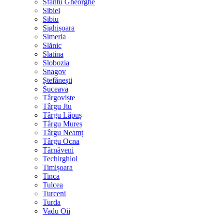
Sfântu Gheorghe
Sibiel
Sibiu
Sighișoara
Simeria
Slănic
Slatina
Slobozia
Snagov
Ștefănești
Suceava
Târgoviște
Târgu Jiu
Târgu Lăpuș
Târgu Mureș
Târgu Neamț
Târgu Ocna
Târnăveni
Techirghiol
Timișoara
Tinca
Tulcea
Turceni
Turda
Vadu Oii