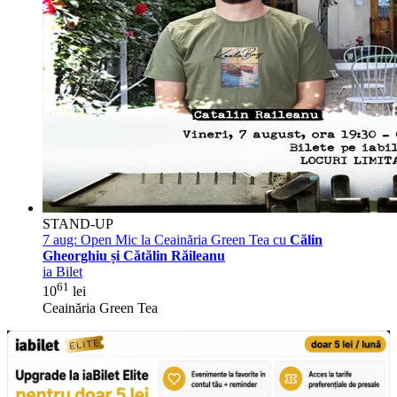
STAND-UP
7 aug:
Open Mic la Ceainăria Green Tea cu
Călin
Gheorghiu și Cătălin Răileanu
ia Bilet
61
10
lei
Ceainăria Green Tea