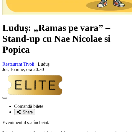
Luduș: „Ramas pe vara” –
Stand-up cu
Nae Nicolae si
Popica
Restaurant Tivoli
, Luduș
Joi, 16 iulie, ora 20:30
Adaugă
la
Comandă bilete
favorite
Share
Evenimentul s-a încheiat.