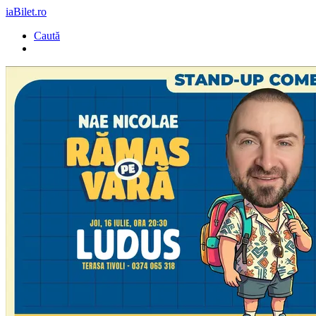
iaBilet.ro
Caută