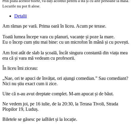
Prin plata acestor bilete, vă dați acordul pentru a sta și cu alte persoane la masă.
Locurile nu pot fi alese.
Detalii
Am rămas pe vară. Prima oară în liceu. Acum pe terase.
Toată lumea începe vara cu planuri, vacanțe și poze la mare.
Eu o încep cum știu mai bine: cu un microfon în mână și cu povești.
Am fost atât de slab la școală, încât singura constantă din viața mea
era că și vara mă vedeam cu profesorii.
În liceu îmi ziceau:
„Nae, ori te apuci de învățat, ori ajungi comedian.” Sau comediant?
Nici nu știu exact cum ii zice.
Uite că n-au avut dreptate complet. M-am apucat și de băut.
Ne vedem joi, pe 16 iulie, de la 20:30, la Terasa Tivoli, Strada
Plopilor 19, Luduș.
Biletele se găsesc pe iaBilet și la locație.