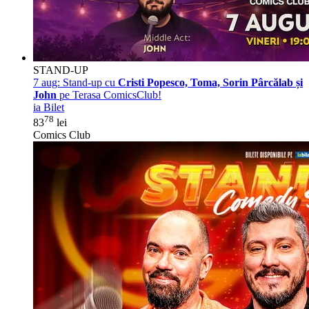
STAND-UP
7 aug:
Stand-up cu
Cristi Popesco, Toma, Sorin Pârcălab și
John
pe Terasa ComicsClub!
ia Bilet
78
83
lei
Comics Club