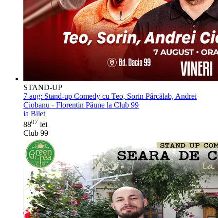
STAND-UP
7 aug:
Stand-up Comedy cu Teo, Sorin Pârcălab, Andrei
Ciobanu - Florentin Păune la Club 99
ia Bilet
07
88
lei
Club 99