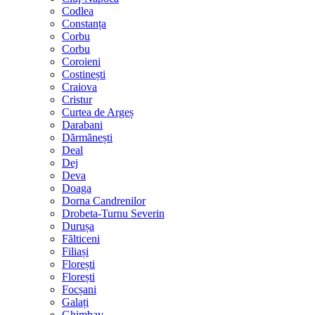
Codlea
Constanța
Corbu
Corbu
Coroieni
Costinești
Craiova
Cristur
Curtea de Argeș
Darabani
Dărmănești
Deal
Dej
Deva
Doaga
Dorna Candrenilor
Drobeta-Turnu Severin
Durușa
Fălticeni
Filiași
Florești
Florești
Focșani
Galați
Ghimbav