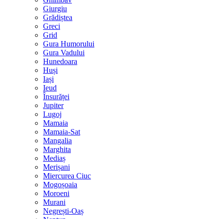
Giurgiu
Grădiștea
Greci
Grid
Gura Humorului
Gura Vadului
Hunedoara
Huși
Iași
Ieud
Însurăței
Jupiter
Lugoj
Mamaia
Mamaia-Sat
Mangalia
Marghita
Mediaș
Merișani
Miercurea Ciuc
Mogoșoaia
Moroeni
Murani
Negrești-Oaș