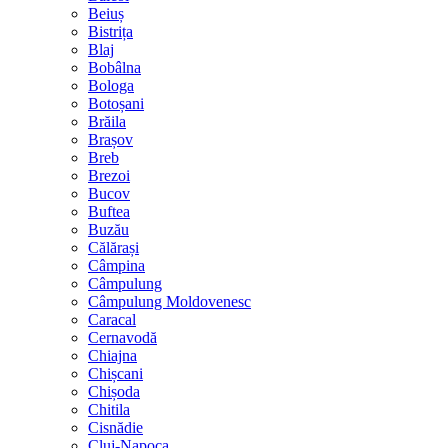
Beiuș
Bistrița
Blaj
Bobâlna
Bologa
Botoșani
Brăila
Brașov
Breb
Brezoi
Bucov
Buftea
Buzău
Călărași
Câmpina
Câmpulung
Câmpulung Moldovenesc
Caracal
Cernavodă
Chiajna
Chișcani
Chișoda
Chitila
Cisnădie
Cluj-Napoca