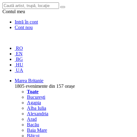
Contul meu
Intră în cont
Cont nou
RO
EN
BG
HU
UA
Marea Britanie
1805 evenimente din 157 orașe
Toate
București
Agapia
Alba Iulia
Alexandria
Arad
Bacău
Baia Mare
Băicoi