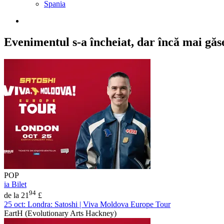
Spania
Evenimentul s-a încheiat,
dar încă mai găseș
POP
ia Bilet
94
de la 21
£
25 oct:
Londra: Satoshi | Viva Moldova Europe Tour
EartH (Evolutionary Arts Hackney)