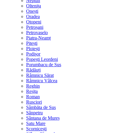
Neptun
Oltenița
Onești
Oradea
Otopeni
Petroșani
Petrovaselo
Piatra-Neamț
Pitești
Ploiești
Podișor
Popești Leordeni
Porumbacu de Sus
Rădăuți
Râmnicu Sărat
Râmnicu Vâlcea
Reghin
Reșița
Roman
Rusciori
Sâmbăta de Sus
Sânpetru
Sântana de Mureș
Satu Mare
Scornicești