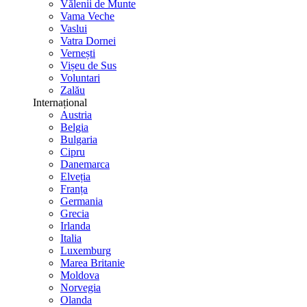
Vălenii de Munte
Vama Veche
Vaslui
Vatra Dornei
Vernești
Vișeu de Sus
Voluntari
Zalău
Internațional
Austria
Belgia
Bulgaria
Cipru
Danemarca
Elveția
Franța
Germania
Grecia
Irlanda
Italia
Luxemburg
Marea Britanie
Moldova
Norvegia
Olanda