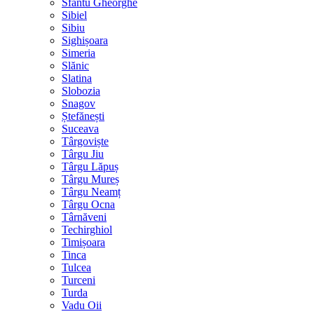
Sfântu Gheorghe
Sibiel
Sibiu
Sighișoara
Simeria
Slănic
Slatina
Slobozia
Snagov
Ștefănești
Suceava
Târgoviște
Târgu Jiu
Târgu Lăpuș
Târgu Mureș
Târgu Neamț
Târgu Ocna
Târnăveni
Techirghiol
Timișoara
Tinca
Tulcea
Turceni
Turda
Vadu Oii