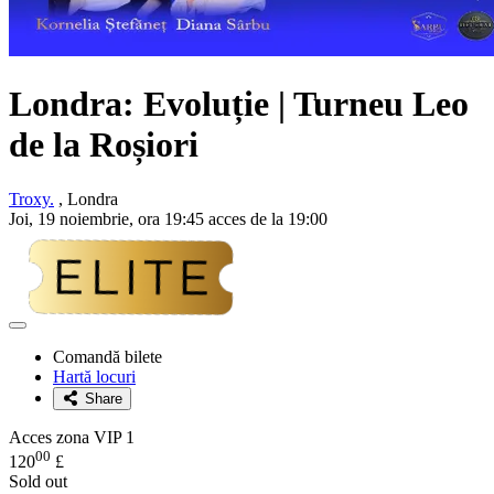
Londra: Evoluție | Turneu
Leo
de la Roșiori
Troxy.
, Londra
Joi, 19 noiembrie, ora 19:45 acces de la 19:00
Adaugă
la
Comandă bilete
favorite
Hartă locuri
Share
Acces zona VIP 1
00
120
£
Sold out