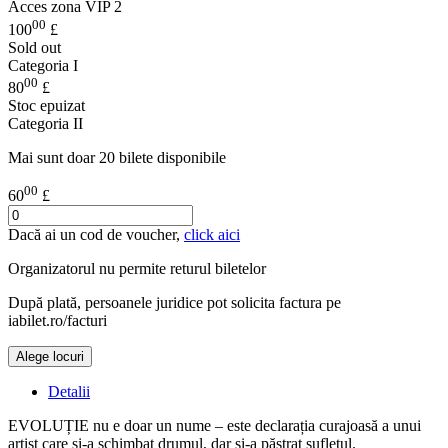
Acces zona VIP 2
00
100
£
Sold out
Categoria I
00
80
£
Stoc epuizat
Categoria II
Mai sunt doar 20 bilete disponibile
00
60
£
Dacă ai un cod de voucher,
click aici
Organizatorul nu permite returul biletelor
După plată, persoanele juridice pot solicita factura pe
iabilet.ro/facturi
Alege locuri
Doar o mică verificare
Detalii
EVOLUȚIE nu e doar un nume – este declarația curajoasă a unui
artist care și-a schimbat drumul, dar și-a păstrat sufletul.