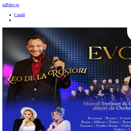
iaBilet.ro
Caută