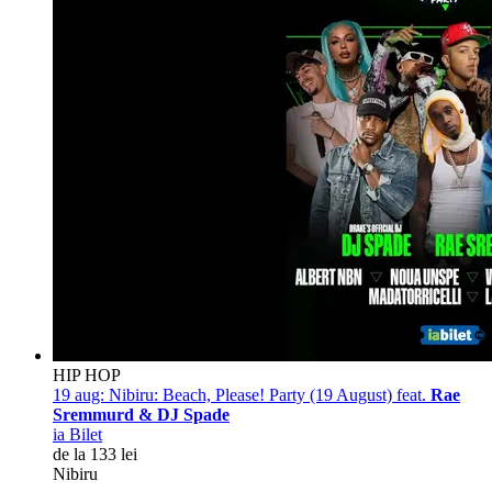
HIP HOP
19 aug:
Nibiru: Beach, Please! Party (19 August) feat.
Rae
Sremmurd & DJ Spade
ia Bilet
de la 133 lei
Nibiru