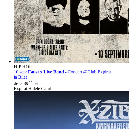
HIP HOP
10 sep:
Faust x Live Band
- Concert @Club Expirat
ia Bilet
77
de la 39
lei
Expirat Halele Carol