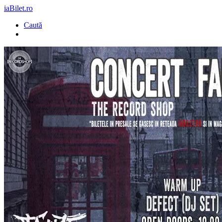
iaBilet.ro
Caută