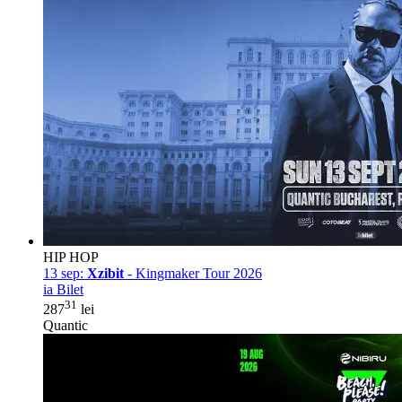
HIP HOP
13 sep:
Xzibit
- Kingmaker Tour 2026
ia Bilet
31
287
lei
Quantic