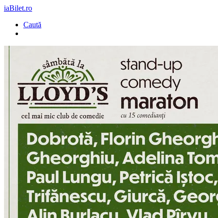
iaBilet.ro
Caută