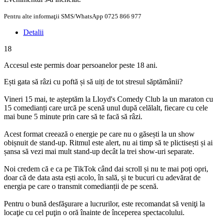
Pentru alte informaţii SMS/WhatsApp 0725 866 977
Detalii
18
Accesul este permis doar persoanelor peste 18 ani.
Ești gata să râzi cu poftă și să uiți de tot stresul săptămânii?
Vineri 15 mai, te așteptăm la Lloyd's Comedy Club la un maraton cu
15 comedianți care urcă pe scenă unul după celălalt, fiecare cu cele
mai bune 5 minute prin care să te facă să râzi.
Acest format creează o energie pe care nu o găsești la un show
obișnuit de stand-up. Ritmul este alert, nu ai timp să te plictisești și ai
șansa să vezi mai mult stand-up decât la trei show-uri separate.
Noi credem că e ca pe TikTok când dai scroll și nu te mai poți opri,
doar că de data asta ești acolo, în sală, și te bucuri cu adevărat de
energia pe care o transmit comedianții de pe scenă.
Pentru o bună desfăşurare a lucrurilor, este recomandat să veniţi la
locaţie cu cel puţin o oră înainte de începerea spectacolului.