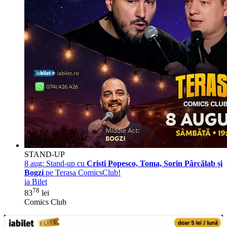
STAND-UP
8 aug:
Stand-up cu
Cristi Popesco, Toma, Sorin Pârcălab și
Bogzi
pe Terasa ComicsClub!
ia Bilet
78
83
lei
Comics Club