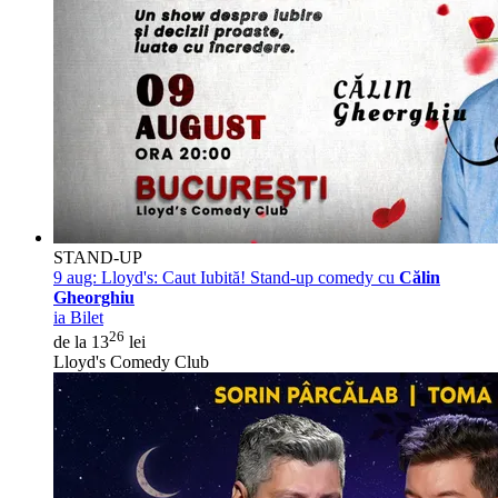
STAND-UP
9 aug:
Lloyd's: Caut Iubită! Stand-up comedy cu
Călin
Gheorghiu
ia Bilet
26
de la 13
lei
Lloyd's Comedy Club