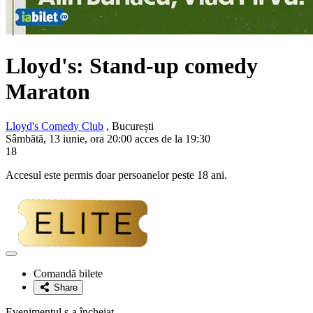
Lloyd's: Stand-up comedy
Maraton
Lloyd's Comedy Club
, București
Sâmbătă, 13 iunie, ora 20:00 acces de la 19:30
18
Accesul este permis doar persoanelor peste 18 ani.
Adaugă
la
Comandă bilete
favorite
Share
Evenimentul s-a încheiat.