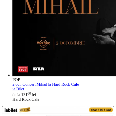
POP
2 oct:
Concert Mihail la Hard Rock Cafe
ia Bilet
60
de la 131
lei
Hard Rock Cafe