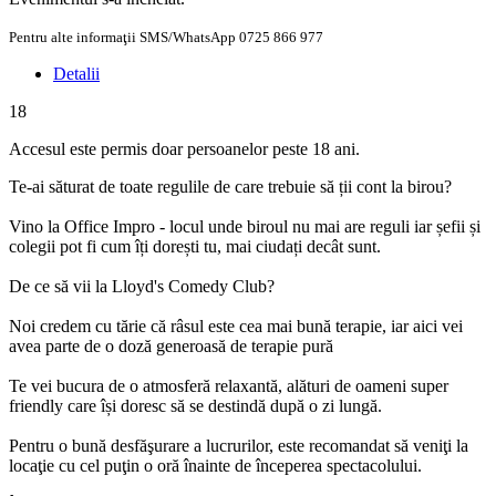
Pentru alte informaţii SMS/WhatsApp 0725 866 977
Detalii
18
Accesul este permis doar persoanelor peste 18 ani.
Te-ai săturat de toate regulile de care trebuie să ții cont la birou?
Vino la Office Impro - locul unde biroul nu mai are reguli iar șefii și
colegii pot fi cum îți dorești tu, mai ciudați decât sunt.
De ce să vii la Lloyd's Comedy Club?
Noi credem cu tărie că râsul este cea mai bună terapie, iar aici vei
avea parte de o doză generoasă de terapie pură
Te vei bucura de o atmosferă relaxantă, alături de oameni super
friendly care își doresc să se destindă după o zi lungă.
Pentru o bună desfăşurare a lucrurilor, este recomandat să veniţi la
locaţie cu cel puţin o oră înainte de începerea spectacolului.