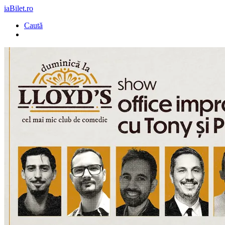
iaBilet.ro
Caută