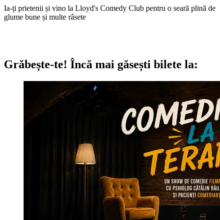
Ia-ți prietenii și vino la Lloyd's Comedy Club pentru o seară plină de
glume bune și multe râsete
Grăbește-te!
Încă mai găsești bilete la: