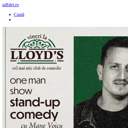
iaBilet.ro
Caută