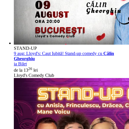
STAND-UP
9 aug:
Lloyd's: Caut Iubită! Stand-up comedy cu
Călin
Gheorghiu
ia Bilet
26
de la 13
lei
Lloyd's Comedy Club