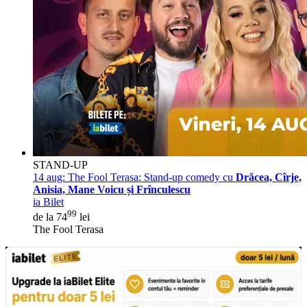
STAND-UP
14 aug:
The Fool Terasa: Stand-up comedy cu
Drăcea, Cîrje,
Anisia, Mane Voicu și Frînculescu
ia Bilet
99
de la 74
lei
The Fool Terasa