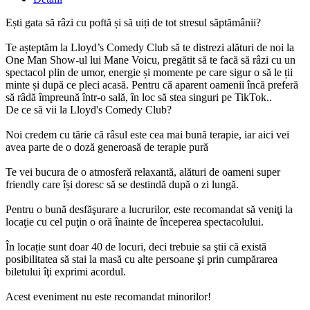
Ești gata să râzi cu poftă și să uiți de tot stresul săptămânii?
Te așteptăm la Lloyd’s Comedy Club să te distrezi alături de noi la
One Man Show-ul lui Mane Voicu, pregătit să te facă să râzi cu un
spectacol plin de umor, energie și momente pe care sigur o să le ții
minte și după ce pleci acasă. Pentru că aparent oamenii încă preferă
să râdă împreună într-o sală, în loc să stea singuri pe TikTok..
De ce să vii la Lloyd's Comedy Club?
Noi credem cu tărie că râsul este cea mai bună terapie, iar aici vei
avea parte de o doză generoasă de terapie pură
Te vei bucura de o atmosferă relaxantă, alături de oameni super
friendly care își doresc să se destindă după o zi lungă.
Pentru o bună desfăşurare a lucrurilor, este recomandat să veniţi la
locaţie cu cel puţin o oră înainte de începerea spectacolului.
În locație sunt doar 40 de locuri, deci trebuie sa ştii că există
posibilitatea să stai la masă cu alte persoane şi prin cumpărarea
biletului îţi exprimi acordul.
Acest eveniment nu este recomandat minorilor!