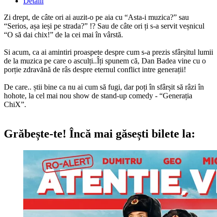
Detalii
Zi drept, de câte ori ai auzit-o pe aia cu “Asta-i muzica?” sau
“Serios, așa ieși pe strada?” !? Sau de câte ori ți s-a servit veșnicul
“O să dai chix!” de la cei mai în vârstă.
Si acum, ca ai amintiri proaspete despre cum s-a prezis sfârșitul lumii
de la muzica pe care o asculți..Îți spunem că, Dan Badea vine cu o
porție zdravănă de râs despre eternul conflict intre generații!
De care.. știi bine ca nu ai cum să fugi, dar poți în sfârșit să râzi în
hohote, la cel mai nou show de stand-up comedy - “Generația
ChiX”.
Grăbește-te!
Încă mai găsești bilete la: