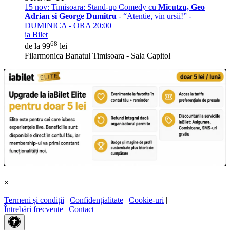
15 nov:
Timisoara: Stand-up Comedy cu
Micutzu, Geo
Adrian si George Dumitru
- “Atentie, vin ursii!” -
DUMINICA - ORA 20:00
ia Bilet
68
de la 99
lei
Filarmonica Banatul Timisoara - Sala Capitol
×
Termeni și condiții
|
Confidențialitate
|
Cookie-uri
|
Întrebări frecvente
|
Contact