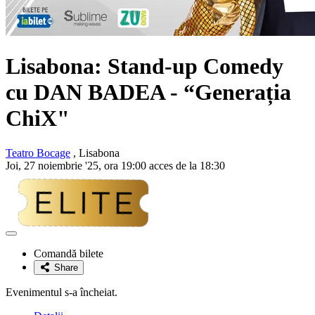
Lisabona: Stand-up Comedy
cu
DAN BADEA
- “Generația
ChiX"
Teatro Bocage
, Lisabona
Joi, 27 noiembrie '25, ora 19:00 acces de la 18:30
Adaugă
la
Comandă bilete
favorite
Share
Evenimentul s-a încheiat.