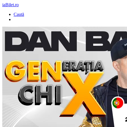
iaBilet.ro
Caută