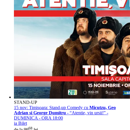
STAND-UP
15 nov:
Timisoara: Stand-up Comedy cu
Micutzu, Geo
Adrian si George Dumitru
- “Atentie, vin ursii!” -
DUMINICA - ORA 18:00
ia Bilet
68
de la 99
lei