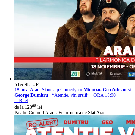
STAND-UP
18 nov:
Arad: Stand-up Comedy cu
Micutzu, Geo Adrian si
George Dumitru
- “Atentie, vin ursii!” - ORA 18:00
ia Bilet
68
de la 128
lei
Palatul Cultural Arad - Filarmonica de Stat Arad