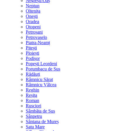
Negrești-Oaș
Neptun
Oltenița
Onești
Oradea
Otopeni
Petroșani
Petrovaselo
Piatra-Neamț
Pitești
Ploiești
Podișor
Popești Leordeni
Porumbacu de Sus
Rădăuți
Râmnicu Sărat
Râmnicu Vâlcea
Reghin
Reșița
Roman
Rusciori
Sâmbăta de Sus
Sânpetru
Sântana de Mureș
Satu Mare