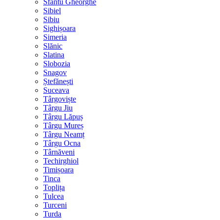
Sfântu Gheorghe
Sibiel
Sibiu
Sighișoara
Simeria
Slănic
Slatina
Slobozia
Snagov
Ștefănești
Suceava
Târgoviște
Târgu Jiu
Târgu Lăpuș
Târgu Mureș
Târgu Neamț
Târgu Ocna
Târnăveni
Techirghiol
Timișoara
Tinca
Toplița
Tulcea
Turceni
Turda