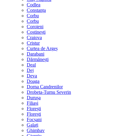
Codlea
Constanța
Corbu
Corbu
Coroieni
Costinești
Craiova
Cristur
Curtea de Argeș
Darabani
Dărmănești
Deal
Dej
Deva
Doaga
Dorna Candrenilor
Drobeta-Turnu Severin
Durușa
Filiași
Florești
Florești
Focșani
Galați
Ghimbav
Giurgiu