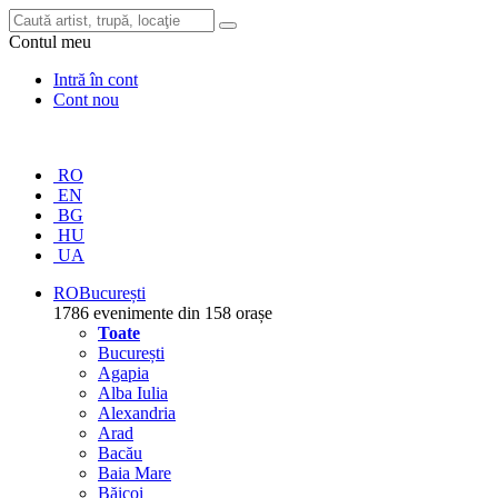
Contul meu
Intră în cont
Cont nou
RO
EN
BG
HU
UA
RO
București
1786 evenimente din 158 orașe
Toate
București
Agapia
Alba Iulia
Alexandria
Arad
Bacău
Baia Mare
Băicoi