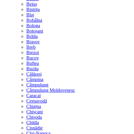
Beiuș
Bistrița
Blaj
Bobâlna
Bologa
Botoșani
Brăila
Brașov
Breb
Brezoi
Bucov
Buftea
Buzău
Călărași
Câmpina
Câmpulung
Câmpulung Moldovenesc
Caracal
Cernavodă
Chiajna
Chișcani
Chișoda
Chitila
Cisnădie
Cluj-Napoca