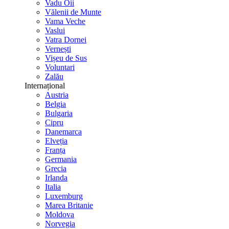
Vadu Oii
Vălenii de Munte
Vama Veche
Vaslui
Vatra Dornei
Vernești
Vișeu de Sus
Voluntari
Zalău
Internațional
Austria
Belgia
Bulgaria
Cipru
Danemarca
Elveția
Franța
Germania
Grecia
Irlanda
Italia
Luxemburg
Marea Britanie
Moldova
Norvegia