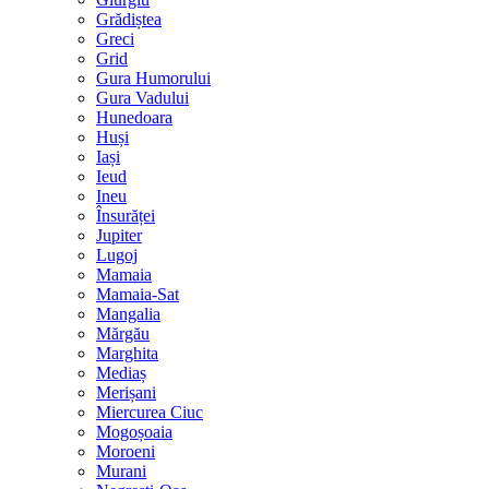
Grădiștea
Greci
Grid
Gura Humorului
Gura Vadului
Hunedoara
Huși
Iași
Ieud
Ineu
Însurăței
Jupiter
Lugoj
Mamaia
Mamaia-Sat
Mangalia
Mărgău
Marghita
Mediaș
Merișani
Miercurea Ciuc
Mogoșoaia
Moroeni
Murani