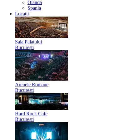
Olanda
Spania
Locații
Sala Palatului
București
Arenele Romane
București
Hard Rock Cafe
București