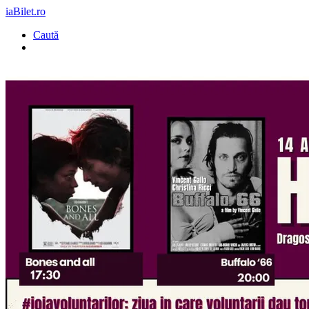
iaBilet.ro
Caută