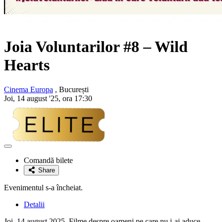
Joia Voluntarilor #8 – Wild
Hearts
Cinema Europa
, București
Joi, 14 august '25, ora 17:30
Adaugă
la
Comandă bilete
favorite
Share
Evenimentul s-a încheiat.
Detalii
Joi, 14 august 2025. Filme despre oameni pe care nu i-ai aduce