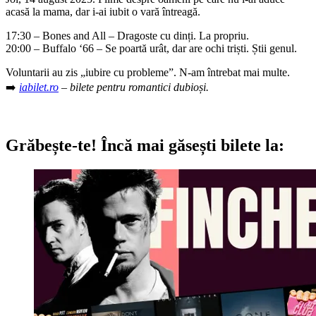
acasă la mama, dar i-ai iubit o vară întreagă.
17:30 – Bones and All
– Dragoste cu dinți. La propriu.
20:00 – Buffalo ‘66
– Se poartă urât, dar are ochi triști. Știi genul.
Voluntarii au zis „iubire cu probleme”. N-am întrebat mai multe.
➡️
iabilet.ro
– bilete pentru romantici dubioși.
Grăbește-te!
Încă mai găsești bilete la: