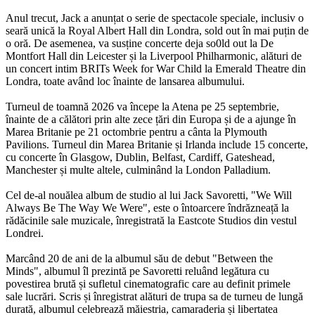
Anul trecut, Jack a anunțat o serie de spectacole speciale, inclusiv o
seară unică la Royal Albert Hall din Londra, sold out în mai puțin de
o oră. De asemenea, va susține concerte deja so0ld out la De
Montfort Hall din Leicester și la Liverpool Philharmonic, alături de
un concert intim BRITs Week for War Child la Emerald Theatre din
Londra, toate având loc înainte de lansarea albumului.
Turneul de toamnă 2026 va începe la Atena pe 25 septembrie,
înainte de a călători prin alte zece țări din Europa și de a ajunge în
Marea Britanie pe 21 octombrie pentru a cânta la Plymouth
Pavilions. Turneul din Marea Britanie și Irlanda include 15 concerte,
cu concerte în Glasgow, Dublin, Belfast, Cardiff, Gateshead,
Manchester și multe altele, culminând la London Palladium.
Cel de-al nouălea album de studio al lui Jack Savoretti, "We Will
Always Be The Way We Were", este o întoarcere îndrăzneață la
rădăcinile sale muzicale, înregistrată la Eastcote Studios din vestul
Londrei.
Marcând 20 de ani de la albumul său de debut "Between the
Minds", albumul îl prezintă pe Savoretti reluând legătura cu
povestirea brută și sufletul cinematografic care au definit primele
sale lucrări. Scris și înregistrat alături de trupa sa de turneu de lungă
durată, albumul celebrează măiestria, camaraderia și libertatea