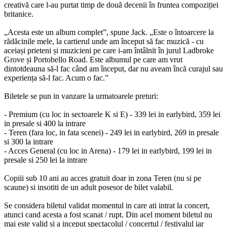
creativă care l-au purtat timp de două decenii în fruntea compoziției
britanice.
„Acesta este un album complet”, spune Jack. „Este o întoarcere la
rădăcinile mele, la cartierul unde am început să fac muzică - cu
aceiași prieteni și muzicieni pe care i-am întâlnit în jurul Ladbroke
Grove și Portobello Road. Este albumul pe care am vrut
dintotdeauna să-l fac când am început, dar nu aveam încă curajul sau
experiența să-l fac. Acum o fac.”
Biletele se pun in vanzare la urmatoarele preturi:
- Premium (cu loc in sectoarele K si E) - 339 lei in earlybird, 359 lei
in presale si 400 la intrare
- Teren (fara loc, in fata scenei) - 249 lei in earlybird, 269 in presale
si 300 la intrare
- Acces General (cu loc in Arena) - 179 lei in earlybird, 199 lei in
presale si 250 lei la intrare
Copiii sub 10 ani au acces gratuit doar in zona Teren (nu si pe
scaune) si insotiti de un adult posesor de bilet valabil.
Se considera biletul validat momentul in care ati intrat la concert,
atunci cand acesta a fost scanat / rupt. Din acel moment biletul nu
mai este valid si a inceput spectacolul / concertul / festivalul iar