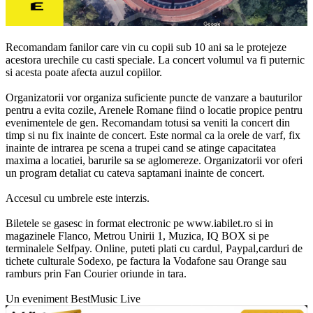
Recomandam fanilor care vin cu copii sub 10 ani sa le protejeze
acestora urechile cu casti speciale. La concert volumul va fi puternic
si acesta poate afecta auzul copiilor.
Organizatorii vor organiza suficiente puncte de vanzare a bauturilor
pentru a evita cozile, Arenele Romane fiind o locatie propice pentru
evenimentele de gen. Recomandam totusi sa veniti la concert din
timp si nu fix inainte de concert. Este normal ca la orele de varf, fix
inainte de intrarea pe scena a trupei cand se atinge capacitatea
maxima a locatiei, barurile sa se aglomereze. Organizatorii vor oferi
un program detaliat cu cateva saptamani inainte de concert.
Accesul cu umbrele este interzis.
Biletele se gasesc in format electronic pe www.iabilet.ro si in
magazinele Flanco, Metrou Unirii 1, Muzica, IQ BOX si pe
terminalele Selfpay. Online, puteti plati cu cardul, Paypal,carduri de
tichete culturale Sodexo, pe factura la Vodafone sau Orange sau
ramburs prin Fan Courier oriunde in tara.
Un eveniment BestMusic Live