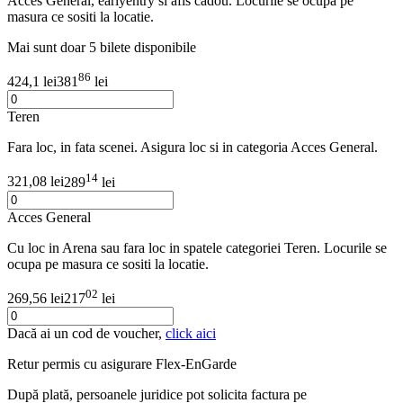
Acces General, earlyentry si afis cadou. Locurile se ocupa pe
masura ce sositi la locatie.
Mai sunt doar 5 bilete disponibile
86
424,1 lei
381
lei
Teren
Fara loc, in fata scenei. Asigura loc si in categoria Acces General.
14
321,08 lei
289
lei
Acces General
Cu loc in Arena sau fara loc in spatele categoriei Teren. Locurile se
ocupa pe masura ce sositi la locatie.
02
269,56 lei
217
lei
Dacă ai un cod de voucher,
click aici
Retur permis cu asigurare
Flex-EnGarde
După plată, persoanele juridice pot solicita factura pe