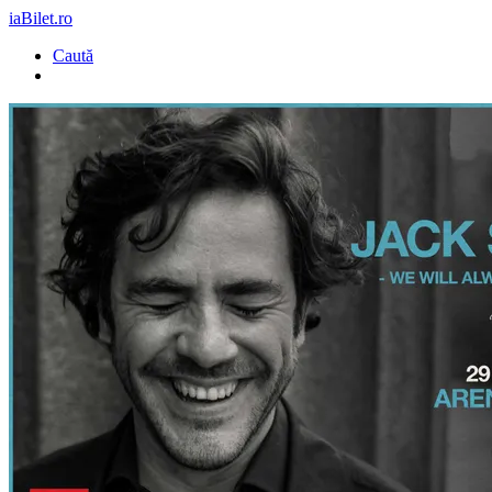
iaBilet.ro
Caută