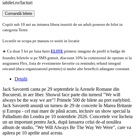
iabilet.ro/facturi
Comandă bilete
Doar o mică verificare
Copiii sub 10 ani au intrarea libera insotiti de un adult posesor de bilet in
categoria Teren
Locurile se ocupa pe masura ce sositi in locatie
☀️ Cu doar 5 lei pe luna fanii
ELITE
primesc imagine de profil si badge de
founder, biletele si pe SMS gratuit, discount 10% la comisionul de operare si la
asigurarea Flex, lista de evenimente favorite cu reminder, refund integral
oricand (daca organizatorul permite) si multe alte beneficii adaugate constant.
Detalii
Jack Savoretti canta pe 29 septembrie la Arenele Romane din
Bucuresti, in aer liber. Showul face parte din turneul "We will
always be the way we are"! Primele 500 de bilete au pret earlybird.
Jack Savoretti anunță un turneu de 29 de concerte în Marea Britanie
și Europa - cel mai mare de până acum, inclusiv un show special la
Palladium din Londra pe 10 noiembrie 2026. Concertele vor încheia
un an important pentru Jack, după lansarea celui de-al nouălea
album de studio, "We Will Always Be The Way We Were", care va
apărea pe 10 aprilie anul acesta.