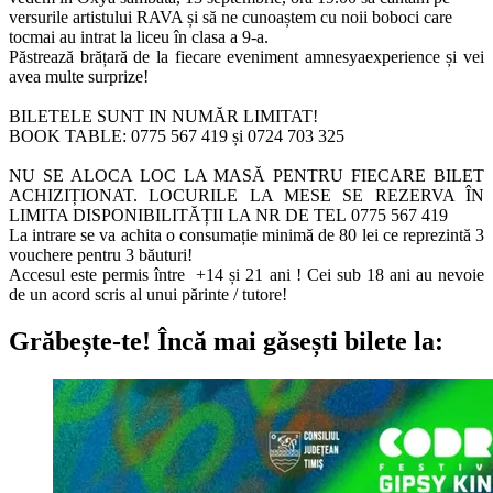
versurile artistului RAVA și să ne cunoaștem cu noii boboci care
tocmai au intrat la liceu în clasa a 9-a.
Păstrează brățară de la fiecare eveniment amnesyaexperience și vei
avea multe surprize!
BILETELE SUNT IN NUMĂR LIMITAT!
BOOK TABLE:
0775 567 419 și
0724 703 325
NU SE ALOCA LOC LA MASĂ PENTRU FIECARE BILET
ACHIZIȚIONAT. LOCURILE LA MESE SE REZERVA ÎN
LIMITA DISPONIBILITĂȚII LA NR DE TEL
0775 567 419
La intrare se va achita o consumație minimă de 80 lei ce reprezintă 3
vouchere pentru 3 băuturi!
Accesul este permis între +14 și 21 ani ! Cei sub 18 ani au nevoie
de un acord scris al unui părinte / tutore!
Grăbește-te!
Încă mai găsești bilete la: