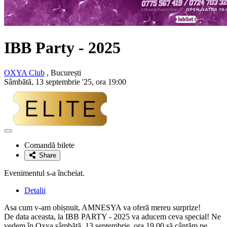
IBB Party - 2025
OXYA Club
, București
Sâmbătă, 13 septembrie '25, ora 19:00
Adaugă
la
Comandă bilete
favorite
Share
Evenimentul s-a încheiat.
Detalii
Asa cum v-am obișnuit, AMNESYA va oferă mereu surprize!
De data aceasta, la IBB PARTY - 2025 va aducem ceva special! Ne
vedem în Oxya sâmbătă, 13 septembrie, ora 19.00 să cântăm pe