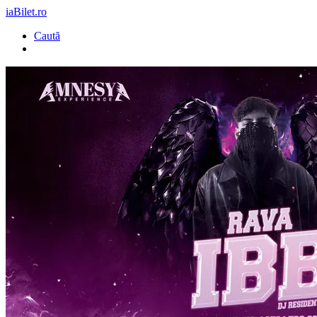
iaBilet.ro
Caută