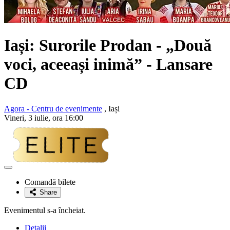
Iași:
Surorile Prodan
- „Două
voci, aceeași inimă” - Lansare
CD
Agora - Centru de evenimente
, Iași
Vineri, 3 iulie, ora 16:00
Adaugă
la
Comandă bilete
favorite
Share
Evenimentul s-a încheiat.
Detalii