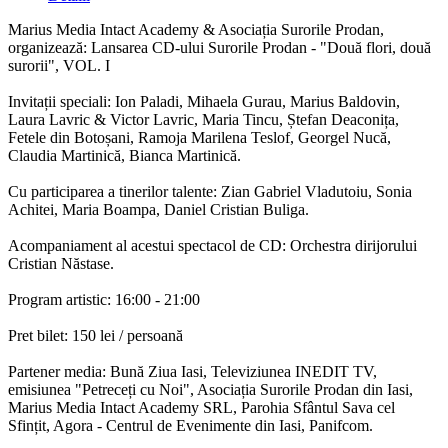
Marius Media Intact Academy & Asociația Surorile Prodan,
organizează: Lansarea CD-ului Surorile Prodan - "Două flori, două
surorii", VOL. I
Invitații speciali: Ion Paladi, Mihaela Gurau, Marius Baldovin,
Laura Lavric & Victor Lavric, Maria Tincu, Ștefan Deaconița,
Fetele din Botoșani, Ramoja Marilena Teslof, Georgel Nucă,
Claudia Martinică, Bianca Martinică.
Cu participarea a tinerilor talente: Zian Gabriel Vladutoiu, Sonia
Achitei, Maria Boampa, Daniel Cristian Buliga.
Acompaniament al acestui spectacol de CD: Orchestra dirijorului
Cristian Năstase.
Program artistic: 16:00 - 21:00
Pret bilet: 150 lei / persoană
Partener media: Bună Ziua Iasi, Televiziunea INEDIT TV,
emisiunea "Petreceți cu Noi", Asociația Surorile Prodan din Iasi,
Marius Media Intact Academy SRL, Parohia Sfântul Sava cel
Sfințit, Agora - Centrul de Evenimente din Iasi, Panifcom.