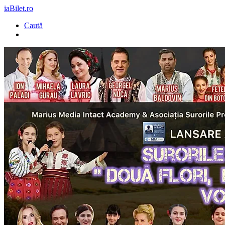
iaBilet.ro
Caută