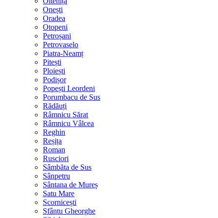
Oltenița
Onești
Oradea
Otopeni
Petroșani
Petrovaselo
Piatra-Neamț
Pitești
Ploiești
Podișor
Popești Leordeni
Porumbacu de Sus
Rădăuți
Râmnicu Sărat
Râmnicu Vâlcea
Reghin
Reșița
Roman
Rusciori
Sâmbăta de Sus
Sânpetru
Sântana de Mureș
Satu Mare
Scornicești
Sfântu Gheorghe