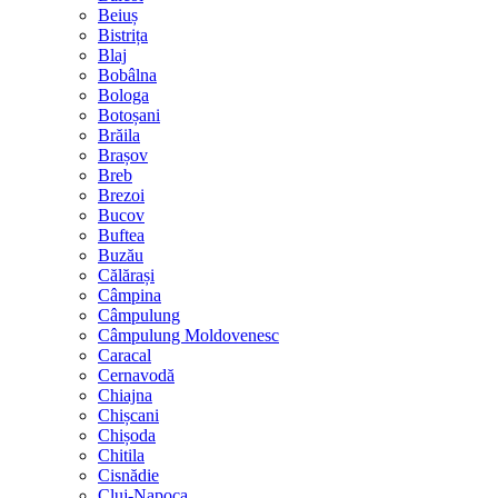
Beiuș
Bistrița
Blaj
Bobâlna
Bologa
Botoșani
Brăila
Brașov
Breb
Brezoi
Bucov
Buftea
Buzău
Călărași
Câmpina
Câmpulung
Câmpulung Moldovenesc
Caracal
Cernavodă
Chiajna
Chișcani
Chișoda
Chitila
Cisnădie
Cluj-Napoca