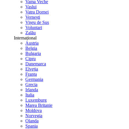
Vama Veche
Vaslui
Vatra Dornei
Vernești
Vișeu de Sus
Voluntari
Zalău
Internațional
Austria
Belgia
Bulgaria
Cipru
Danemarca
Elveția
Franța
Germania
Grecia
Irlanda
Italia
Luxemburg
Marea Britanie
Moldova
Norvegia
Olanda
Spania