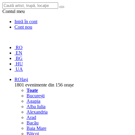
Contul meu
Intră în cont
Cont nou
RO
EN
BG
HU
UA
RO
Iași
1801 evenimente din 156 orașe
Toate
București
Agapia
Alba Iulia
Alexandria
Arad
Bacău
Baia Mare
Băicoi