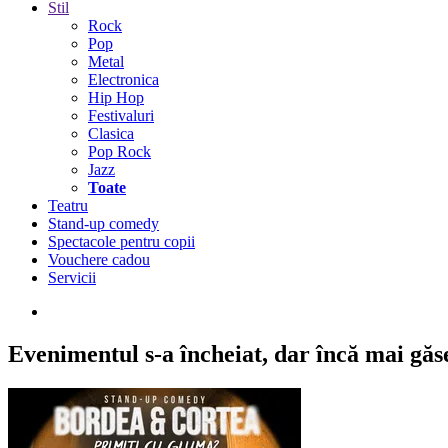
Stil
Rock
Pop
Metal
Electronica
Hip Hop
Festivaluri
Clasica
Pop Rock
Jazz
Toate
Teatru
Stand-up comedy
Spectacole pentru copii
Vouchere cadou
Servicii
Evenimentul s-a încheiat,
dar încă mai găseș