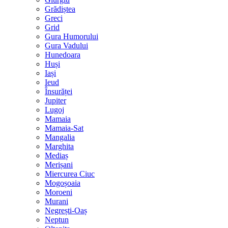
Grădiștea
Greci
Grid
Gura Humorului
Gura Vadului
Hunedoara
Huși
Iași
Ieud
Însurăței
Jupiter
Lugoj
Mamaia
Mamaia-Sat
Mangalia
Marghita
Mediaș
Merișani
Miercurea Ciuc
Mogoșoaia
Moroeni
Murani
Negrești-Oaș
Neptun