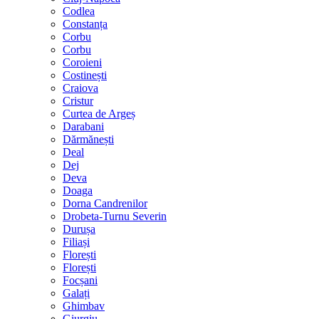
Codlea
Constanța
Corbu
Corbu
Coroieni
Costinești
Craiova
Cristur
Curtea de Argeș
Darabani
Dărmănești
Deal
Dej
Deva
Doaga
Dorna Candrenilor
Drobeta-Turnu Severin
Durușa
Filiași
Florești
Florești
Focșani
Galați
Ghimbav
Giurgiu