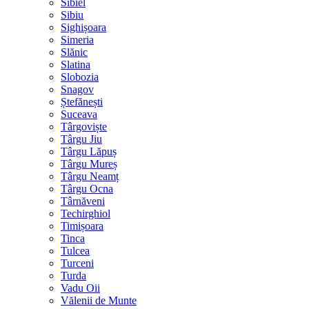
Sibiel
Sibiu
Sighișoara
Simeria
Slănic
Slatina
Slobozia
Snagov
Ștefănești
Suceava
Târgoviște
Târgu Jiu
Târgu Lăpuș
Târgu Mureș
Târgu Neamț
Târgu Ocna
Târnăveni
Techirghiol
Timișoara
Tinca
Tulcea
Turceni
Turda
Vadu Oii
Vălenii de Munte