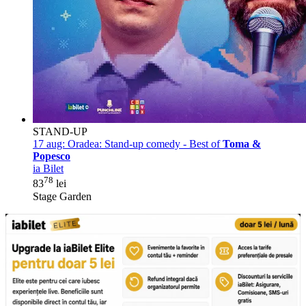
STAND-UP
17 aug:
Oradea: Stand-up comedy - Best of
Toma &
Popesco
ia Bilet
78
83
lei
Stage Garden