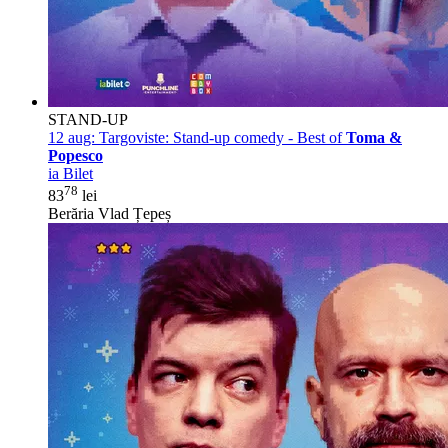
STAND-UP
12 aug:
Targoviste: Stand-up comedy - Best of
Toma &
Popesco
ia Bilet
78
83
lei
Berăria Vlad Țepeș