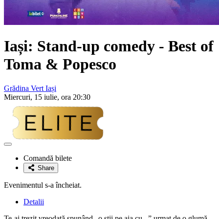
Iași: Stand-up comedy - Best of
Toma & Popesco
Grădina Vert Iași
Miercuri, 15 iulie, ora 20:30
Adaugă
la
Comandă bilete
favorite
Share
Evenimentul s-a încheiat.
Detalii
Te-ai trezit vreodată spunând „o știi pe aia cu...” urmat de o glumă