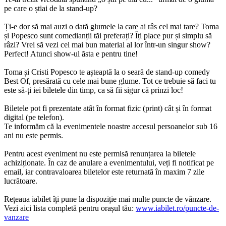
pe care o știai de la stand-up?
Ți-e dor să mai auzi o dată glumele la care ai râs cel mai tare? Toma
și Popesco sunt comedianții tăi preferați? Îți place pur și simplu să
râzi? Vrei să vezi cel mai bun material al lor într-un singur show?
Perfect! Atunci show-ul ăsta e pentru tine!
Toma și Cristi Popesco te așteaptă la o seară de stand-up comedy
Best Of, presărată cu cele mai bune glume. Tot ce trebuie să faci tu
este să-ți iei biletele din timp, ca să fii sigur că prinzi loc!
Biletele pot fi prezentate atât în format fizic (print) cât și în format
digital (pe telefon).
Te informăm că la evenimentele noastre accesul persoanelor sub 16
ani nu este permis.
Pentru acest eveniment nu este permisă renunțarea la biletele
achiziționate. În caz de anulare a evenimentului, veți fi notificat pe
email, iar contravaloarea biletelor este returnată în maxim 7 zile
lucrătoare.
Rețeaua iabilet îți pune la dispoziție mai multe puncte de vânzare.
Vezi aici lista completă pentru orașul tău:
www.iabilet.ro/puncte-de-
vanzare