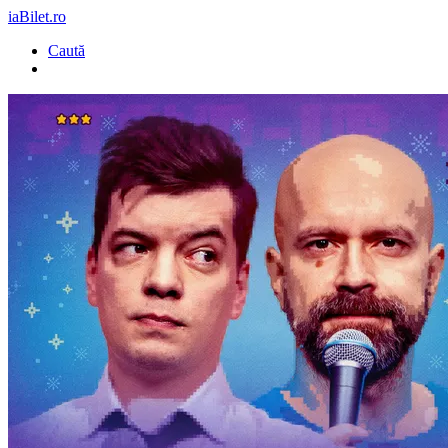
iaBilet.ro
Caută