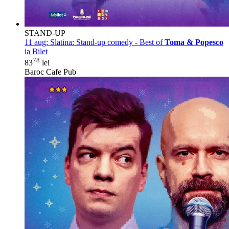
STAND-UP
11 aug:
Slatina: Stand-up comedy - Best of
Toma & Popesco
ia Bilet
78
83
lei
Baroc Cafe Pub