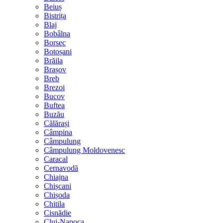
Beiuș
Bistrița
Blaj
Bobâlna
Borsec
Botoșani
Brăila
Brașov
Breb
Brezoi
Bucov
Buftea
Buzău
Călărași
Câmpina
Câmpulung
Câmpulung Moldovenesc
Caracal
Cernavodă
Chiajna
Chișcani
Chișoda
Chitila
Cisnădie
Cluj-Napoca