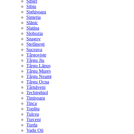
Sibiel
Sibiu
Sighișoara
Simeria
Slănic
Slatina
Slobozia
Snagov
Ștefănești
Suceava
Târgoviște
Târgu Jiu
Târgu Lăpuș
Târgu Mureș
Târgu Neamț
Târgu Ocna
Târnăveni
Techirghiol
Timișoara
Tinca
Toplița
Tulcea
Turceni
Turda
Vadu Oii