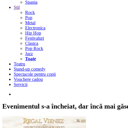
Spania
Stil
Rock
Pop
Metal
Electronica
Hip Hop
Festivaluri
Clasica
Pop Rock
Jazz
Toate
Teatru
Stand-up comedy
Spectacole pentru copii
Vouchere cadou
Servicii
Evenimentul s-a încheiat,
dar încă mai găseș