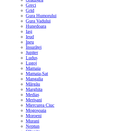
Greci
Grid
Gura Humorului
Gura Vadului
Hunedoara
Iași
Ieud
Ineu
Însurăței
Jupiter
Luduș
Lugoj
Mamaia
Mamaia-Sat
Mangalia
Mărgău
Marghita
Mediaș
Merișani
Miercurea Ciuc
Mogoșoaia
Moroeni
Murani
Neptun