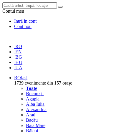
Contul meu
Intră în cont
Cont nou
RO
EN
BG
HU
UA
RO
Iași
1739 evenimente din 157 orașe
Toate
București
Agapia
Alba Iulia
Alexandria
Arad
Bacău
Baia Mare
Băicoi