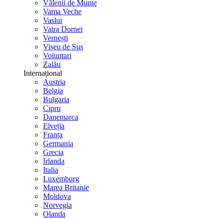
Vălenii de Munte
Vama Veche
Vaslui
Vatra Dornei
Vernești
Vișeu de Sus
Voluntari
Zalău
Internațional
Austria
Belgia
Bulgaria
Cipru
Danemarca
Elveția
Franța
Germania
Grecia
Irlanda
Italia
Luxemburg
Marea Britanie
Moldova
Norvegia
Olanda