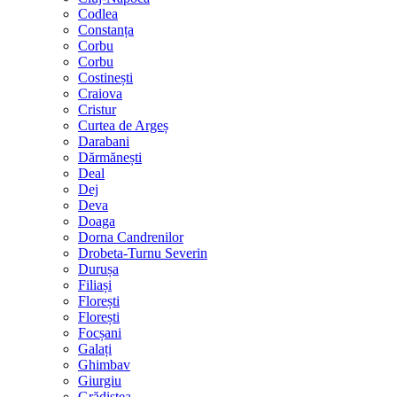
Codlea
Constanța
Corbu
Corbu
Costinești
Craiova
Cristur
Curtea de Argeș
Darabani
Dărmănești
Deal
Dej
Deva
Doaga
Dorna Candrenilor
Drobeta-Turnu Severin
Durușa
Filiași
Florești
Florești
Focșani
Galați
Ghimbav
Giurgiu
Grădiștea