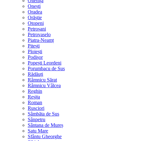
Oltenița
Onești
Oradea
Orăștie
Otopeni
Petroșani
Petrovaselo
Piatra-Neamț
Pitești
Ploiești
Podișor
Popești Leordeni
Porumbacu de Sus
Rădăuți
Râmnicu Sărat
Râmnicu Vâlcea
Reghin
Reșița
Roman
Rusciori
Sâmbăta de Sus
Sânpetru
Sântana de Mureș
Satu Mare
Sfântu Gheorghe