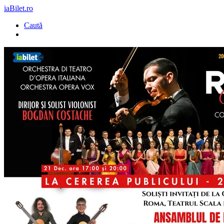
iaBilet.ro
Caută