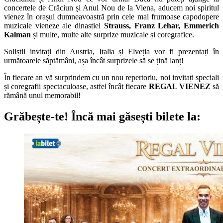
concertele de Crăciun și Anul Nou de la Viena, aducem noi spiritul
vienez în orașul dumneavoastră prin cele mai frumoase capodopere
muzicale vieneze ale dinastiei
Strauss, Franz Lehar, Emmerich
Kalman
și multe, multe alte surprize muzicale și coregrafice.
Soliștii invitați din Austria, Italia și Elveția vor fi prezentați în
următoarele săptămâni, așa încât surprizele să se țină lanț!
În fiecare an vă surprindem cu un nou repertoriu, noi invitați speciali
și coregrafii spectaculoase, astfel încât fiecare
REGAL VIENEZ
să
rămână unul memorabil!
Grăbește-te!
Încă mai găsești bilete la: