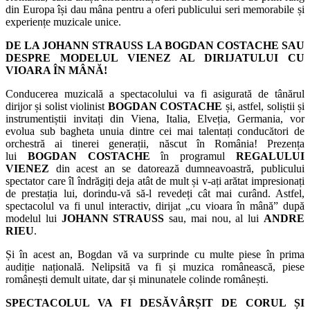
din Europa își dau mâna pentru a oferi publicului seri memorabile și
experiențe muzicale unice.
DE LA JOHANN STRAUSS LA BOGDAN COSTACHE SAU
DESPRE MODELUL VIENEZ AL DIRIJATULUI CU
VIOARA ÎN MÂNĂ!
Conducerea muzicală a spectacolului va fi asigurată de tânărul
dirijor și solist violinist
BOGDAN COSTACHE
și, astfel, soliștii și
instrumentiștii invitați din Viena, Italia, Elveția, Germania, vor
evolua sub bagheta unuia dintre cei mai talentați conducători de
orchestră ai tinerei generații, născut în România! Prezența
lui
BOGDAN COSTACHE
în programul
REGALULUI
VIENEZ
din acest an se datorează dumneavoastră, publicului
spectator care îl îndrăgiți deja atât de mult și v-ați arătat impresionați
de prestația lui, dorindu-vă să-l revedeți cât mai curând. Astfel,
spectacolul va fi unul interactiv, dirijat „cu vioara în mână” după
modelul lui
JOHANN STRAUSS
sau, mai nou, al lui
ANDRE
RIEU
.
Și în acest an, Bogdan vă va surprinde cu multe piese în prima
audiție națională. Nelipsită va fi și muzica românească, piese
românești demult uitate, dar și minunatele colinde românești.
SPECTACOLUL VA FI DESĂVÂRȘIT DE CORUL ȘI