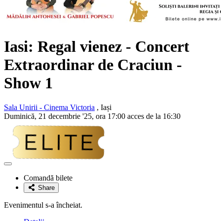
Iasi:
Regal vienez
- Concert
Extraordinar de Craciun -
Show 1
Sala Unirii - Cinema Victoria
, Iași
Duminică, 21 decembrie '25, ora 17:00 acces de la 16:30
Adaugă
la
Comandă bilete
favorite
Share
Evenimentul s-a încheiat.