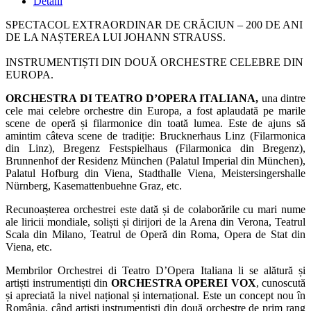
Detalii
SPECTACOL EXTRAORDINAR DE CRĂCIUN – 200 DE ANI
DE LA NAȘTEREA LUI JOHANN STRAUSS.
INSTRUMENTIȘTI DIN DOUĂ ORCHESTRE CELEBRE DIN
EUROPA.
ORCHESTRA DI TEATRO D’OPERA ITALIANA,
una dintre
cele mai celebre orchestre din Europa, a fost aplaudată pe marile
scene de operă și filarmonice din toată lumea. Este de ajuns să
amintim câteva scene de tradiție: Brucknerhaus Linz (Filarmonica
din Linz), Bregenz Festspielhaus (Filarmonica din Bregenz),
Brunnenhof der Residenz München (Palatul Imperial din München),
Palatul Hofburg din Viena, Stadthalle Viena, Meistersingershalle
Nürnberg, Kasemattenbuehne Graz, etc.
Recunoașterea orchestrei este dată și de colaborările cu mari nume
ale liricii mondiale, soliști și dirijori de la Arena din Verona, Teatrul
Scala din Milano, Teatrul de Operă din Roma, Opera de Stat din
Viena, etc.
Membrilor Orchestrei di Teatro D’Opera Italiana li se alătură și
artiști instrumentiști din
ORCHESTRA OPEREI VOX
, cunoscută
și apreciată la nivel național și internațional. Este un concept nou în
România, când artiști instrumentiști din două orchestre de prim rang