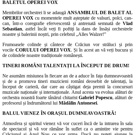
BALETUL OPEREI VOX
Membrilor orchestrei li se adaugă
ANSAMBLUL DE BALET AL
OPEREI VOX
cu momentele mult așteptate de valsuri, polci, can-
can, într-o coregrafie efervescentă și antrenată semnată de
Vlad
Sebastian
, astfel încât veți fi poftiți la dans de însăși orchestrele
noastre și balerinii noștri, prin celebrul „Alles Walzer!”
Frumoasele colinde și cântece de Crăciun vor străluci și prin
vocile
CORULUI OPEREI VOX
. Și în acest an vă veți bucura și
de colindele noastre tradiționale românești.
TINERI ROMÂNI TALENTAȚI LA ÎNCEPUT DE DRUM!
Ne asumăm misiunea în fiecare an de a aduce în fața dumneavoastră
și de a promova tineri muzicieni români deosebit de talentați, la
început de carieră, dar care au câștigat deja premii la concursuri
muzicale naționale și internaționale. Anul acesta va evolua alături de
orchestra noastră foarte tânărul chitarist
Gabriel Popescu
, alături de
profesorul și îndrumătorul lui
Mădălin Antonesei
.
BALUL VIENEZ ÎN ORAȘUL DUMNEAVOASTRĂ!
Atmosfera și spiritul vienez vă vor cuceri încă de la intrarea în sala
de spectacol și vă vor rămâne în suflet ca o amintire vie pentru
Crăciunul și Anul Nou ce vor urma. Dacă nu puteți ajunge la