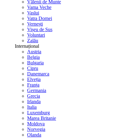
Vălenii de Munte
Vama Veche
Vaslui
Vatra Dornei
Vernești
Vișeu de Sus
Voluntari
Zalău
Internațional
Austria
Belgia
Bulgaria
Cipru
Danemarca
Elveția
Franța
Germania
Grecia
Irlanda
Italia
Luxemburg
Marea Britanie
Moldova
Norvegia
Olanda