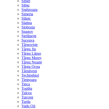
Sibiel
Sibiu
Sighișoara
Simeria
Slănic
Slatina
Slobozia
Snagov
Ștefănești
Suceava
Târgoviște
Târgu Jiu
Târgu Lăpuș
Târgu Mureș
Târgu Neamț
Târgu Ocna
Târnăveni
Techirghiol
Timișoara
Tinca
Toplița
Tulcea
Turceni
Turda
Vadu Oii