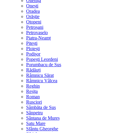
Oltenița
Onești
Oradea
Orăștie
Otopeni
Petroșani
Petrovaselo
Piatra-Neamț
Pitești
Ploiești
Podișor
Popești Leordeni
Porumbacu de Sus
Rădăuți
Râmnicu Sărat
Râmnicu Vâlcea
Reghin
Reșița
Roman
Rusciori
Sâmbăta de Sus
Sânpetru
Sântana de Mureș
Satu Mare
Sfântu Gheorghe