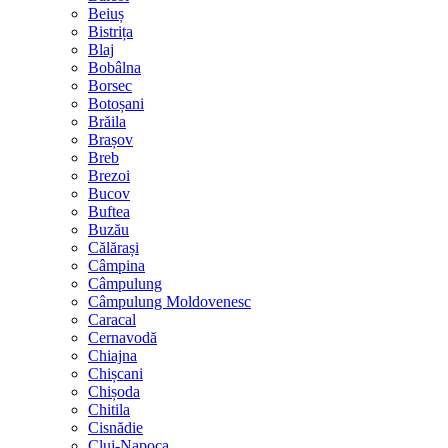
Beiuș
Bistrița
Blaj
Bobâlna
Borsec
Botoșani
Brăila
Brașov
Breb
Brezoi
Bucov
Buftea
Buzău
Călărași
Câmpina
Câmpulung
Câmpulung Moldovenesc
Caracal
Cernavodă
Chiajna
Chișcani
Chișoda
Chitila
Cisnădie
Cluj-Napoca