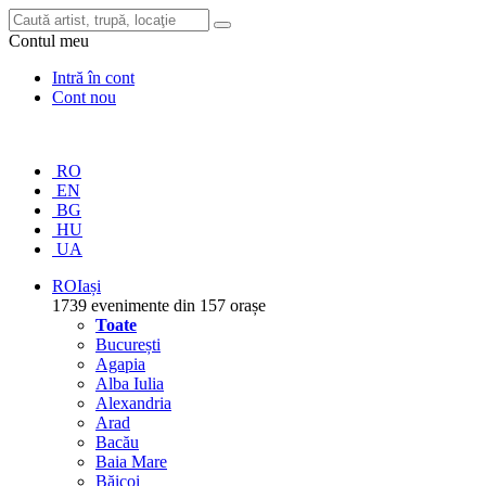
Contul meu
Intră în cont
Cont nou
RO
EN
BG
HU
UA
RO
Iași
1739 evenimente din 157 orașe
Toate
București
Agapia
Alba Iulia
Alexandria
Arad
Bacău
Baia Mare
Băicoi