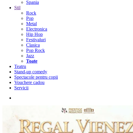
Spania
Stil
Rock
Pop
Metal
Electronica
Hip Hop
Festivaluri
Clasica
Pop Rock
Jazz
Toate
Teatru
Stand-up comedy
Spectacole pentru copii
Vouchere cadou
Servicii