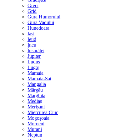
Greci
Grid
Gura Humorului
Gura Vadului
Hunedoara
Iași
Ieud
Ineu
Însurăței
Jupiter
Luduș
Lugoj
Mamaia
Mamaia-Sat
Mangalia
Mărgău
Marghita
Mediaș
Merișani
Miercurea Ciuc
Mogoșoaia
Moroeni
Murani
Neptun