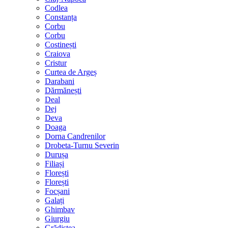
Codlea
Constanța
Corbu
Corbu
Costinești
Craiova
Cristur
Curtea de Argeș
Darabani
Dărmănești
Deal
Dej
Deva
Doaga
Dorna Candrenilor
Drobeta-Turnu Severin
Durușa
Filiași
Florești
Florești
Focșani
Galați
Ghimbav
Giurgiu
Grădiștea