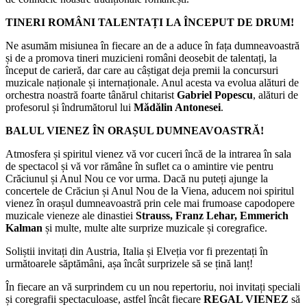
TINERI ROMÂNI TALENTAȚI LA ÎNCEPUT DE DRUM!
Ne asumăm misiunea în fiecare an de a aduce în fața dumneavoastră
și de a promova tineri muzicieni români deosebit de talentați, la
început de carieră, dar care au câștigat deja premii la concursuri
muzicale naționale și internaționale. Anul acesta va evolua alături de
orchestra noastră foarte tânărul chitarist
Gabriel Popescu
, alături de
profesorul și îndrumătorul lui
Mădălin Antonesei
.
BALUL VIENEZ ÎN ORAȘUL DUMNEAVOASTRĂ!
Atmosfera și spiritul vienez vă vor cuceri încă de la intrarea în sala
de spectacol și vă vor rămâne în suflet ca o amintire vie pentru
Crăciunul și Anul Nou ce vor urma. Dacă nu puteți ajunge la
concertele de Crăciun și Anul Nou de la Viena, aducem noi spiritul
vienez în orașul dumneavoastră prin cele mai frumoase capodopere
muzicale vieneze ale dinastiei
Strauss, Franz Lehar, Emmerich
Kalman
și multe, multe alte surprize muzicale și coregrafice.
Soliștii invitați din Austria, Italia și Elveția vor fi prezentați în
următoarele săptămâni, așa încât surprizele să se țină lanț!
În fiecare an vă surprindem cu un nou repertoriu, noi invitați speciali
și coregrafii spectaculoase, astfel încât fiecare
REGAL VIENEZ
să