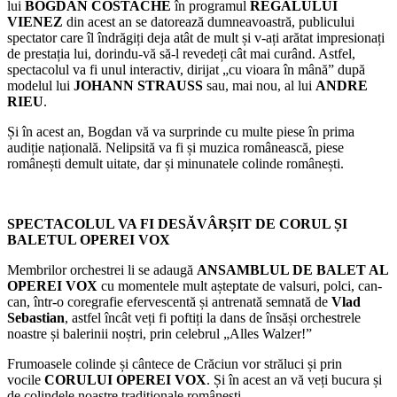
lui
BOGDAN COSTACHE
în programul
REGALULUI
VIENEZ
din acest an se datorează dumneavoastră, publicului
spectator care îl îndrăgiți deja atât de mult și v-ați arătat impresionați
de prestația lui, dorindu-vă să-l revedeți cât mai curând. Astfel,
spectacolul va fi unul interactiv, dirijat „cu vioara în mână” după
modelul lui
JOHANN STRAUSS
sau, mai nou, al lui
ANDRE
RIEU
.
Și în acest an, Bogdan vă va surprinde cu multe piese în prima
audiție națională. Nelipsită va fi și muzica românească, piese
românești demult uitate, dar și minunatele colinde românești.
SPECTACOLUL VA FI DESĂVÂRȘIT DE CORUL ȘI
BALETUL OPEREI VOX
Membrilor orchestrei li se adaugă
ANSAMBLUL DE BALET AL
OPEREI VOX
cu momentele mult așteptate de valsuri, polci, can-
can, într-o coregrafie efervescentă și antrenată semnată de
Vlad
Sebastian
, astfel încât veți fi poftiți la dans de însăși orchestrele
noastre și balerinii noștri, prin celebrul „Alles Walzer!”
Frumoasele colinde și cântece de Crăciun vor străluci și prin
vocile
CORULUI OPEREI VOX
. Și în acest an vă veți bucura și
de colindele noastre tradiționale românești.