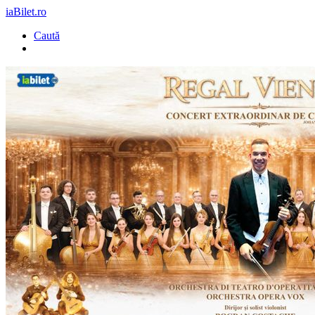
iaBilet.ro
Caută