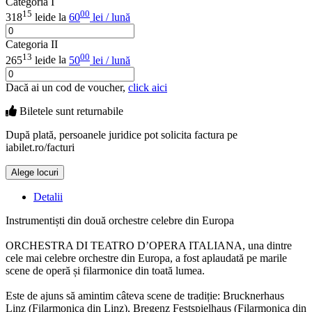
Categoria I
15
00
318
lei
de la
60
lei / lună
Categoria II
13
00
265
lei
de la
50
lei / lună
Dacă ai un cod de voucher,
click aici
Biletele sunt
returnabile
După plată, persoanele juridice pot solicita factura pe
iabilet.ro/facturi
Alege locuri
Doar o mică verificare
Detalii
Instrumentiști din două orchestre celebre din Europa
ORCHESTRA DI TEATRO D’OPERA ITALIANA, una dintre
cele mai celebre orchestre din Europa, a fost aplaudată pe marile
scene de operă și filarmonice din toată lumea.
Este de ajuns să amintim câteva scene de tradiție: Brucknerhaus
Linz (Filarmonica din Linz), Bregenz Festspielhaus (Filarmonica din