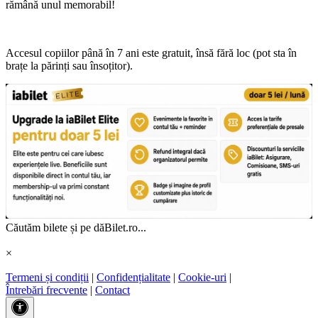
rămână unul memorabil!
Accesul copiilor până în 7 ani este gratuit, însă fără loc (pot sta în
brațe la părinți sau însoțitor).
Căutăm bilete și pe dăBilet.ro...
×
Termeni și condiții
|
Confidențialitate
|
Cookie-uri
|
Întrebări frecvente
|
Contact