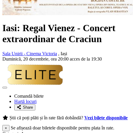
Iasi:
Regal Vienez
- Concert
extraordinar de Craciun
Sala Unirii - Cinema Victoria
, Iași
Duminică, 20 decembrie, ora 20:00 acces de la 19:30
Adaugă
la
Comandă bilete
favorite
Hartă locuri
Share
Știi că poți plăti și în rate fără dobândă?
Vezi bilete disponibile
Se afișează doar biletele disponibile pentru plata în rate.
×