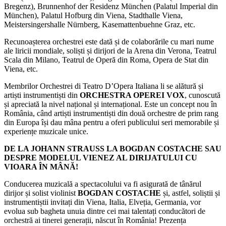
Bregenz), Brunnenhof der Residenz München (Palatul Imperial din
München), Palatul Hofburg din Viena, Stadthalle Viena,
Meistersingershalle Nürnberg, Kasemattenbuehne Graz, etc.
Recunoașterea orchestrei este dată și de colaborările cu mari nume
ale liricii mondiale, soliști și dirijori de la Arena din Verona, Teatrul
Scala din Milano, Teatrul de Operă din Roma, Opera de Stat din
Viena, etc.
Membrilor Orchestrei di Teatro D’Opera Italiana li se alătură și
artiști instrumentiști din
ORCHESTRA OPEREI VOX
, cunoscută
și apreciată la nivel național și internațional. Este un concept nou în
România, când artiști instrumentiști din două orchestre de prim rang
din Europa își dau mâna pentru a oferi publicului seri memorabile și
experiențe muzicale unice.
DE LA JOHANN STRAUSS LA BOGDAN COSTACHE SAU
DESPRE MODELUL VIENEZ AL DIRIJATULUI CU
VIOARA ÎN MÂNĂ!
Conducerea muzicală a spectacolului va fi asigurată de tânărul
dirijor și solist violinist
BOGDAN COSTACHE
și, astfel, soliștii și
instrumentiștii invitați din Viena, Italia, Elveția, Germania, vor
evolua sub bagheta unuia dintre cei mai talentați conducători de
orchestră ai tinerei generații, născut în România! Prezența