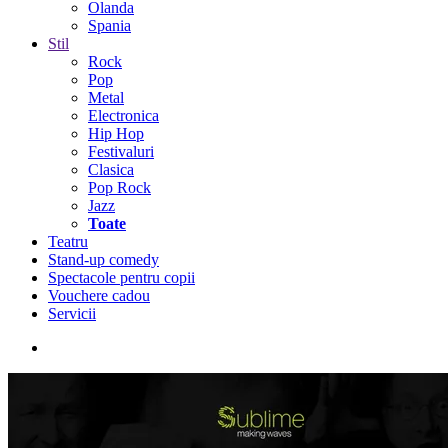
Olanda
Spania
Stil
Rock
Pop
Metal
Electronica
Hip Hop
Festivaluri
Clasica
Pop Rock
Jazz
Toate
Teatru
Stand-up comedy
Spectacole pentru copii
Vouchere cadou
Servicii