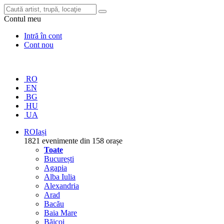
Contul meu
Intră în cont
Cont nou
RO
EN
BG
HU
UA
RO
Iași
1821 evenimente din 158 orașe
Toate
București
Agapia
Alba Iulia
Alexandria
Arad
Bacău
Baia Mare
Băicoi