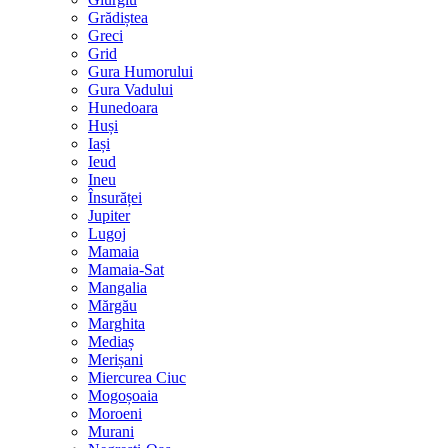
Grădiștea
Greci
Grid
Gura Humorului
Gura Vadului
Hunedoara
Huși
Iași
Ieud
Ineu
Însurăței
Jupiter
Lugoj
Mamaia
Mamaia-Sat
Mangalia
Mărgău
Marghita
Mediaș
Merișani
Miercurea Ciuc
Mogoșoaia
Moroeni
Murani