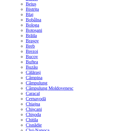
Beiuș
Bistrița
Blaj
Bobâlna
Bologa
Botoșani
Brăila
Brașov
Breb
Brezoi
Bucov
Buftea
Buzău
Călărași
Câmpina
Câmpulung
Câmpulung Moldovenesc
Caracal
Cernavodă
Chiajna
Chișcani
Chișoda
Chitila
Cisnădie
Cluj-Napoca