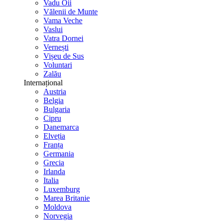
Vadu Oii
Vălenii de Munte
Vama Veche
Vaslui
Vatra Dornei
Vernești
Vișeu de Sus
Voluntari
Zalău
Internațional
Austria
Belgia
Bulgaria
Cipru
Danemarca
Elveția
Franța
Germania
Grecia
Irlanda
Italia
Luxemburg
Marea Britanie
Moldova
Norvegia