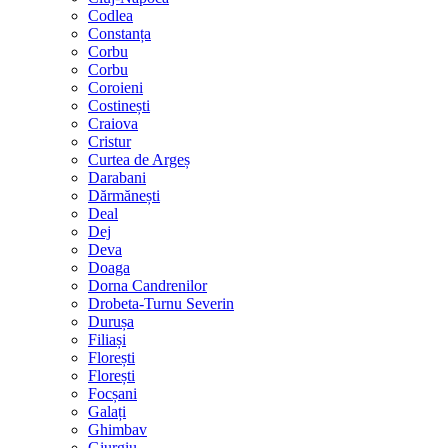
Codlea
Constanța
Corbu
Corbu
Coroieni
Costinești
Craiova
Cristur
Curtea de Argeș
Darabani
Dărmănești
Deal
Dej
Deva
Doaga
Dorna Candrenilor
Drobeta-Turnu Severin
Durușa
Filiași
Florești
Florești
Focșani
Galați
Ghimbav
Giurgiu