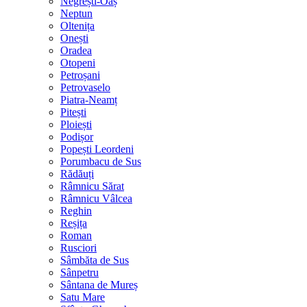
Negrești-Oaș
Neptun
Oltenița
Onești
Oradea
Otopeni
Petroșani
Petrovaselo
Piatra-Neamț
Pitești
Ploiești
Podișor
Popești Leordeni
Porumbacu de Sus
Rădăuți
Râmnicu Sărat
Râmnicu Vâlcea
Reghin
Reșița
Roman
Rusciori
Sâmbăta de Sus
Sânpetru
Sântana de Mureș
Satu Mare