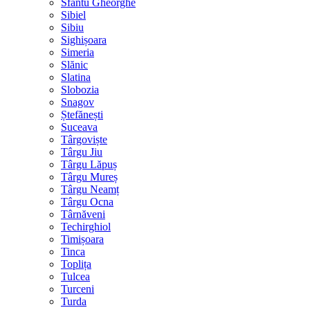
Sfântu Gheorghe
Sibiel
Sibiu
Sighișoara
Simeria
Slănic
Slatina
Slobozia
Snagov
Ștefănești
Suceava
Târgoviște
Târgu Jiu
Târgu Lăpuș
Târgu Mureș
Târgu Neamț
Târgu Ocna
Târnăveni
Techirghiol
Timișoara
Tinca
Toplița
Tulcea
Turceni
Turda