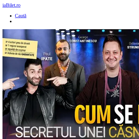
iaBilet.ro
Caută