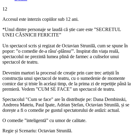
12
Accesul este interzis copiilor sub 12 ani.
*Unul dintre personaje se laudă că știe care este ”SECRETUL
UNEI CĂSNICII FERICITE”
Un spectacol scris și regizat de Octavian Strunilă, cum se spune în
popor: ”o comedie de-a râsu'-plânsu'”. Inspirat din viața reală,
spectacolul ne prezintă lumea plină de farmec a culiselor unui
spectacol de teatru.
Devenim martori la procesul de creație prin care trec artiștii în
construcția unui spectacol de teatru, cu o sumedenie de momente
comice dar și triste în același timp, de la prima zi de repetiție până la
premieră. Vedem ”CUM SE FACE” un spectacol de teatru.
Spectacolul "Cum se face" are în distribuție pe: Dana Dembinski,
Andreea Mateiu, Paul Ipate, Adrian Ștefan, Octavian Strunilă, și se
dorește a fi o comedie pe gustul spectatorului de astăzi: actual.
O comedie ”inteligentă” cu umor de calitate.
Regie și Scenariu: Octavian Strunilă.