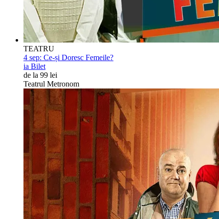
TEATRU
4 sep:
Ce-și Doresc Femeile?
ia Bilet
de la 99 lei
Teatrul Metronom