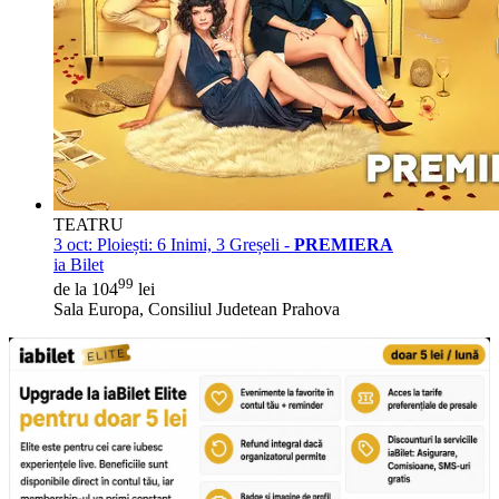
TEATRU
3 oct:
Ploiești: 6 Inimi, 3 Greșeli -
PREMIERA
ia Bilet
99
de la 104
lei
Sala Europa, Consiliul Judetean Prahova