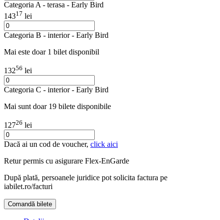
Categoria A - terasa - Early Bird
17
143
lei
Categoria B - interior - Early Bird
Mai este doar 1 bilet disponibil
56
132
lei
Categoria C - interior - Early Bird
Mai sunt doar 19 bilete disponibile
26
127
lei
Dacă ai un cod de voucher,
click aici
Retur permis cu asigurare
Flex-EnGarde
După plată, persoanele juridice pot solicita factura pe
iabilet.ro/facturi
Comandă bilete
Doar o mică verificare