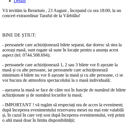
Detalii
Vă invităm la Berarium , 23 August , începand cu ora 18:00, la un
concert extraordinar Taraful de la Vǎrbilǎu!
BINE DE ȘTIUT:
- persoanele care achiziționează bilete separat, dar doresc să stea la
aceeași masă, sunt rugate să sune în locație pentru a anunța acest
aspect (tel. 0744.508.694);
- persoanele care achiziționează 1, 2 sau 3 bilete vor fi așezate la
masă și cu alte persoane, iar persoanele care achiziționează
minimum 4 bilete nu vor fi așezate la masă și cu alte persoane, ci se
vor bucura de atmosfera spectacolului la o masă individuală;
- așezarea la masă se face de către noi în funcție de numărul de bilete
achiziționate și de numărul locurilor la masă
;
- IMPORTANT ! vă rugăm să respectați ora de acces la eveniment;
după începerea evenimentului rezervarea mesei nu mai este valabilă
și, în cazul în care veți sosi după începerea evenimentului, veți primi
o altă masă doar în limita disponibilității;