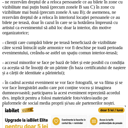
- ne rezervăm dreptul de a reloca persoanele ce au bilete în zone cu
vizibilitate mai puțin bună (precum zonele B sau C) în zone cu
vizibilitate mai bună (precum zonele A sau B); de asemenea, ne
rezervăm dreptul de a reloca în interiorul loca
ției
persoanele ce au
bilete pe terasă, doar în cazul în care se ia hotărârea împreună cu
artistul ca evenimentul să aibă loc doar la interior, din motive
organizatorice;
- clienții care cumpără bilete pe terasă beneficiază de vizibilitate
către scenă întrucât ușile armonice vor fi deschise pe toată perioada
evenimentului, creându-se astfel un spațiu comun interior-terasă;
- accesul minorilor se face pe bază de bilet și este posibil cu condiția
ca aceștia să fie însoțiți de un părinte (în baza certificatului de naștere
și a cărții de identitate a părintelui);
- în cadrul acestui eveniment se vor face fotografii, se va filma și se
vor face înregistrări audio care pot conține vocea și imaginea
dumneavoastră; participarea la acest eveniment reprezintă acordul
dvs. implicit pentru a folosi materialele foto/video/audio pe
plaformele de social media proprii și/sau ale partenerilor noștri.