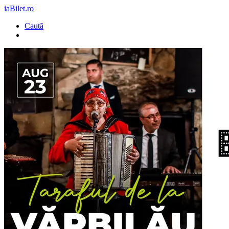
iaBilet.ro
Caută