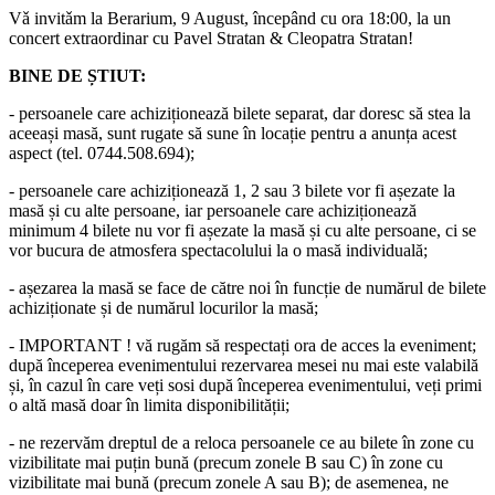
Vǎ invitǎm la Berarium, 9 August, începând cu ora 18:00, la un
concert extraordinar cu Pavel Stratan & Cleopatra Stratan!
BINE DE ȘTIUT:
- persoanele care achiziționează bilete separat, dar doresc să stea la
aceeași masă, sunt rugate să sune în locație pentru a anunța acest
aspect (tel. 0744.508.694);
- persoanele care achiziționează 1, 2 sau 3 bilete vor fi așezate la
masă și cu alte persoane, iar persoanele care achiziționează
minimum 4 bilete nu vor fi așezate la masă și cu alte persoane, ci se
vor bucura de atmosfera spectacolului la o masă individuală;
- așezarea la masă se face de către noi în funcție de numărul de bilete
achiziționate și de numărul locurilor la masă;
- IMPORTANT ! vă rugăm să respectați ora de acces la eveniment;
după începerea evenimentului rezervarea mesei nu mai este valabilă
și, în cazul în care veți sosi după începerea evenimentului, veți primi
o altă masă doar în limita disponibilității;
- ne rezervăm dreptul de a reloca persoanele ce au bilete în zone cu
vizibilitate mai puțin bună (precum zonele B sau C) în zone cu
vizibilitate mai bună (precum zonele A sau B); de asemenea, ne