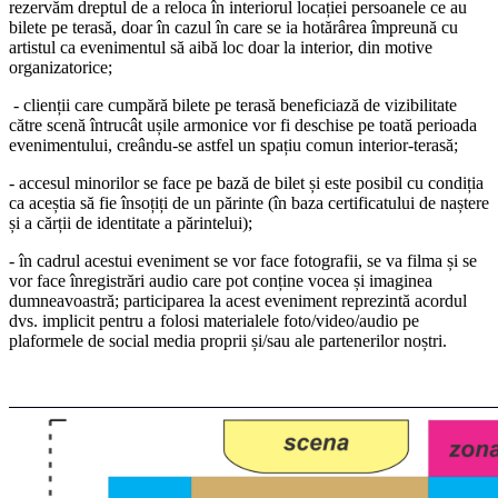
rezervăm dreptul de a reloca în interiorul locației persoanele ce au
bilete pe terasă, doar în cazul în care se ia hotărârea împreună cu
artistul ca evenimentul să aibă loc doar la interior, din motive
organizatorice;
- clienții care cumpără bilete pe terasă beneficiază de vizibilitate
către scenă întrucât ușile armonice vor fi deschise pe toată perioada
evenimentului, creându-se astfel un spațiu comun interior-terasă;
- accesul minorilor se face pe bază de bilet și este posibil cu condiția
ca aceștia să fie însoțiți de un părinte (în baza certificatului de naștere
și a cărții de identitate a părintelui);
- în cadrul acestui eveniment se vor face fotografii, se va filma și se
vor face înregistrări audio care pot conține vocea și imaginea
dumneavoastră; participarea la acest eveniment reprezintă acordul
dvs. implicit pentru a folosi materialele foto/video/audio pe
plaformele de social media proprii și/sau ale partenerilor noștri.