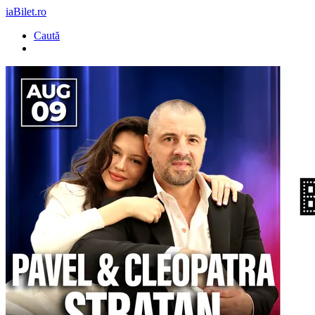
iaBilet.ro
Caută