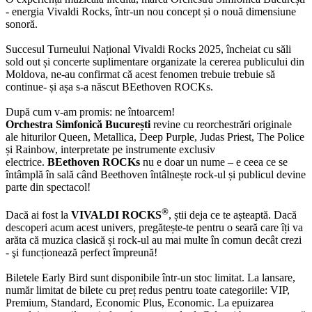
- energia Vivaldi Rocks, într-un nou concept și o nouă dimensiune
sonoră.
Succesul Turneului Național Vivaldi Rocks 2025, încheiat cu săli
sold out și concerte suplimentare organizate la cererea publicului din
Moldova, ne-au confirmat că acest fenomen trebuie trebuie să
continue- și așa s-a născut BEethoven ROCKs.
După cum v-am promis: ne întoarcem!
Orchestra Simfonică București
revine cu reorchestrări originale
ale hiturilor
Queen, Metallica, Deep Purple, Judas Priest, The Police
și Rainbow
, interpretate pe instrumente exclusiv
electrice.
BEethoven ROCKs
nu e doar un nume – e ceea ce se
întâmplă în sală când Beethoven întâlnește rock-ul și publicul devine
parte din spectacol!
®
Dacă ai fost la
VIVALDI ROCKS
, știi deja ce te așteaptă.
Dacă
descoperi acum acest univers, pregătește-te pentru o seară care îți va
arăta că muzica clasică și rock-ul au mai multe în comun decât crezi
- şi funcționează perfect împreună!
Biletele Early Bird sunt disponibile într-un stoc limitat.
La lansare,
număr limitat de bilete cu preț redus pentru toate categoriile: VIP,
Premium, Standard, Economic Plus, Economic. La epuizarea