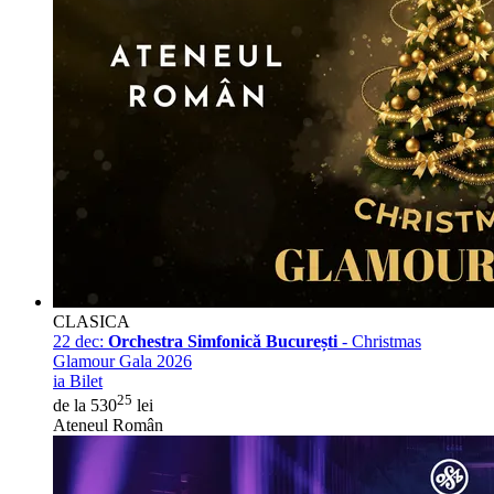
CLASICA
22 dec:
Orchestra Simfonică București
- Christmas
Glamour Gala 2026
ia Bilet
25
de la 530
lei
Ateneul Român