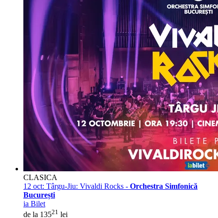
CLASICA
12 oct:
Târgu-Jiu: Vivaldi Rocks -
Orchestra Simfonică
București
ia Bilet
21
de la 135
lei