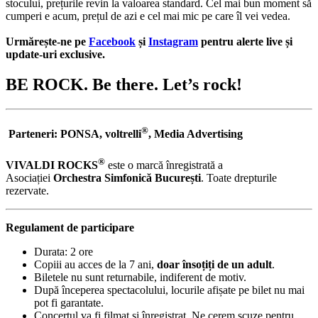
stocului, prețurile revin la valoarea standard.
Cel mai bun moment să
cumperi e acum, prețul de azi e cel mai mic pe care
îl vei vedea.
Urmărește-ne pe
Facebook
și
Instagram
pentru alerte live și
update-uri exclusive.
BE ROCK. Be there. Let’s rock!
®
Parteneri
: PONSA, voltrelli
, Media Advertising
®
VIVALDI ROCKS
este o marcă înregistrată a
Asociației
Orchestra Simfonică București
. Toate drepturile
rezervate.
Regulament de participare
Durata: 2 ore
Copiii au acces de la 7 ani,
doar însoțiți de un adult
.
Biletele nu sunt returnabile, indiferent de motiv.
După începerea spectacolului, locurile afișate pe bilet nu mai
pot fi garantate.
Concertul va fi filmat și înregistrat. Ne cerem scuze pentru