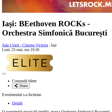
Iași: BEethoven ROCKs -
Orchestra Simfonică București
Sala Unirii - Cinema Victoria
, Iași
Luni, 25 mai, ora 19:30
Adaugă
la
Comandă bilete
favorite
Share
Evenimentul s-a încheiat.
Detalii
O experiență muzicală inedită, marca Orchestra Simfonică București