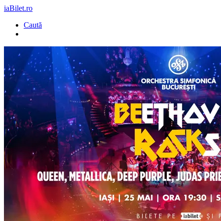
iaBilet.ro
Caută