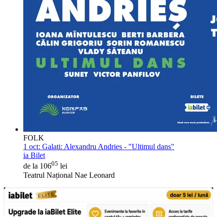
FOLK
1 oct:
Galati: Alexandru Andries - "Ultimul dans"
ia Bilet
05
de la 106
lei
Teatrul Național Nae Leonard