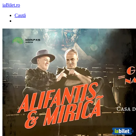
iaBilet.ro
Caută