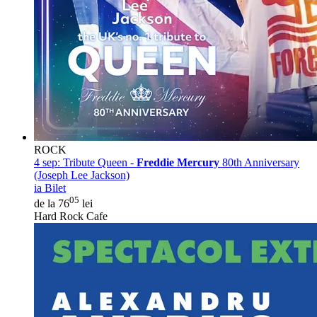
ROCK
4 sep:
Tribute Queen -
Freddie Mercury
80th Anniversary
(Joseph Lee Jackson)
ia Bilet
05
de la 76
lei
Hard Rock Cafe