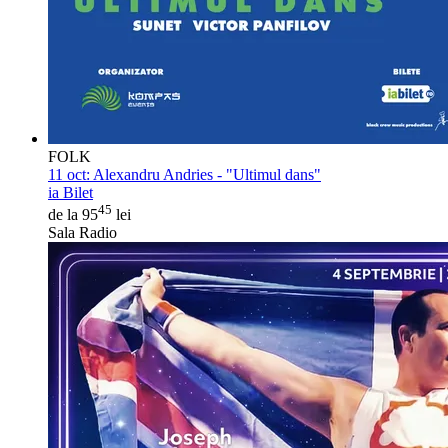
FOLK
11 oct:
Alexandru Andries - "Ultimul dans"
ia Bilet
45
de la 95
lei
Sala Radio