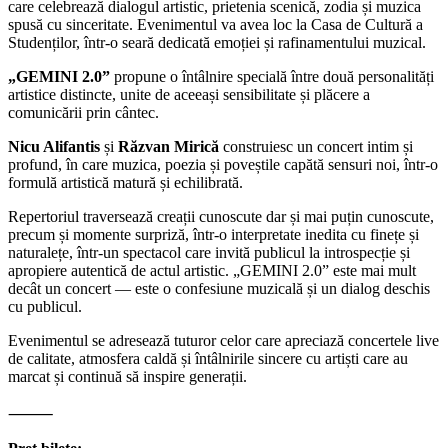
care celebrează dialogul artistic, prietenia scenică, zodia și muzica
spusă cu sinceritate. Evenimentul va avea loc la Casa de Cultură a
Studenților, într-o seară dedicată emoției și rafinamentului muzical.
„GEMINI 2.0”
propune o întâlnire specială între două personalități
artistice distincte, unite de aceeași sensibilitate și plăcere a
comunicării prin cântec.
Nicu Alifantis
și
Răzvan Mirică
construiesc un concert intim și
profund, în care muzica, poezia și poveștile capătă sensuri noi, într-o
formulă artistică matură și echilibrată.
Repertoriul traversează creații cunoscute dar și mai puțin cunoscute,
precum și momente surpriză, într-o interpretate inedita cu finețe și
naturalețe, într-un spectacol care invită publicul la introspecție și
apropiere autentică de actul artistic. „GEMINI 2.0” este mai mult
decât un concert — este o confesiune muzicală și un dialog deschis
cu publicul.
Evenimentul se adresează tuturor celor care apreciază concertele live
de calitate, atmosfera caldă și întâlnirile sincere cu artiști care au
marcat și continuă să inspire generații.
⸻