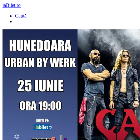
iaBilet.ro
Caută