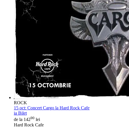
ROCK
15 oct:
Concert Cargo la Hard Rock Cafe
ia Bilet
90
de la 142
lei
Hard Rock Cafe