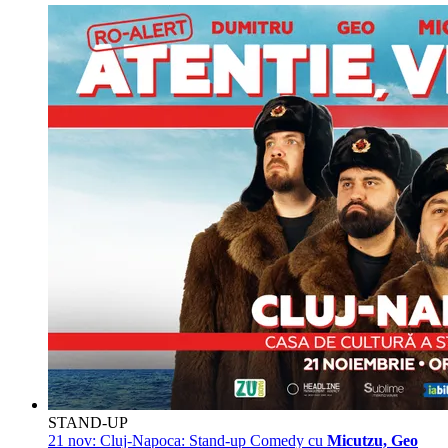
STAND-UP
21 nov:
Cluj-Napoca: Stand-up Comedy cu
Micutzu, Geo