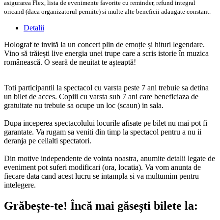
asigurarea Flex, lista de evenimente favorite cu reminder, refund integral
oricand (daca organizatorul permite) si multe alte beneficii adaugate constant.
Detalii
Holograf te invită la un concert plin de emoție și hituri legendare.
Vino să trăiești live energia unei trupe care a scris istorie în muzica
românească. O seară de neuitat te așteaptă!
Toti participantii la spectacol cu varsta peste 7 ani trebuie sa detina
un bilet de acces. Copiii cu varsta sub 7 ani care beneficiaza de
gratuitate nu trebuie sa ocupe un loc (scaun) in sala.
Dupa inceperea spectacolului locurile afisate pe bilet nu mai pot fi
garantate. Va rugam sa veniti din timp la spectacol pentru a nu ii
deranja pe ceilalti spectatori.
Din motive independente de vointa noastra, anumite detalii legate de
eveniment pot suferi modificari (ora, locatia). Va vom anunta de
fiecare data cand acest lucru se intampla si va multumim pentru
intelegere.
Grăbește-te!
Încă mai găsești bilete la: