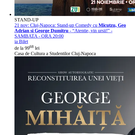
STAND-UP
21 nov:
Cluj-Napoca: Stand-up Comedy cu
Micutzu, Geo
Adrian si George Dumitru
- “Atentie, vin ursii!” -
SAMBATA - ORA 20:00
ia Bilet
68
de la 99
lei
Casa de Cultura a Studentilor Cluj-Napoca