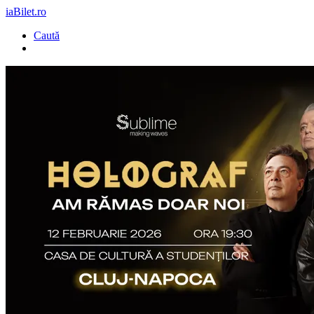
iaBilet.ro
Caută