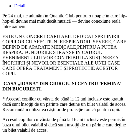
Detalii
Pe 24 mai, ne adunăm în Quantic Club pentru o noapte în care hip-
hop-ul devine mai mult decât muzică — devine conexiune reală
între oameni.
ESTE UN CONCERT CARITABIL DEDICAT SPRIJINIRII
COPIILOR CU AFECȚIUNI RESPIRATORII SEVERE, CARE
DEPIND DE APARATE MEDICALE PENTRU A PUTEA
RESPIRA. FONDURILE STRÂNSE ÎN CADRUL
EVENIMENTULUI VOR CONTRIBUI LA SUSȚINEREA
ÎNGRIJIRII ȘI NEVOILOR ESENȚIALE ALE UNEI CASE
CARE OFERĂ TRATAMENT ȘI PROTECȚIE ACESTOR
COPII.
CASA „IOANA” DIN GIURGIU SI CENTRU ’FEMINA’
DIN BUCURESTI
.
* Accesul copiilor cu vârsta de până la 12 ani inclusiv este gratuit
dacă sunt însoțiți de un părinte care deține un bilet valabil de acces.
Recomandăm utilizarea căștilor de protecție fonică pentru copii.
Accesul copiilor cu vârsta de până la 16 ani inclusiv este permis în
baza unui bilet valabil și dacă sunt însoțiți de un părinte care deține
un bilet valabil de acces.