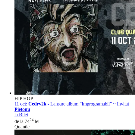
HIP HOP
11 oct:
Cedry2k
- Lansare album ”Improgramabil” ~ Invitat
Pietonu
ia Bilet
24
de la 74
lei
Quantic