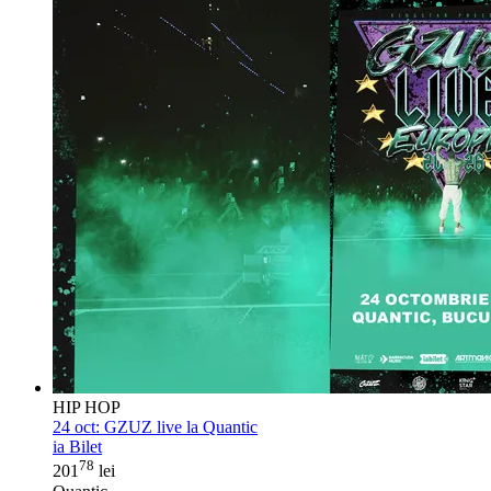
HIP HOP
24 oct:
GZUZ live la Quantic
ia Bilet
78
201
lei