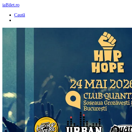
iaBilet.ro
Caută