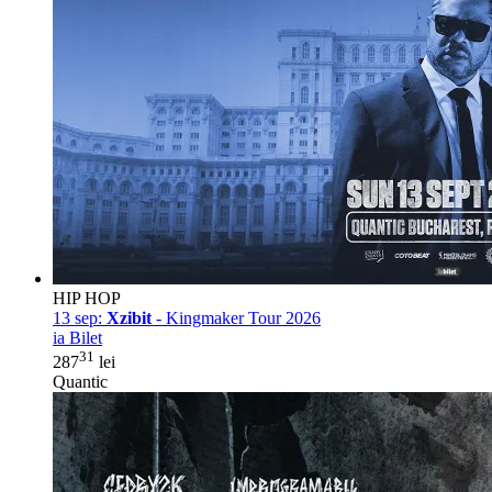
HIP HOP
13 sep:
Xzibit
- Kingmaker Tour 2026
ia Bilet
31
287
lei
Quantic