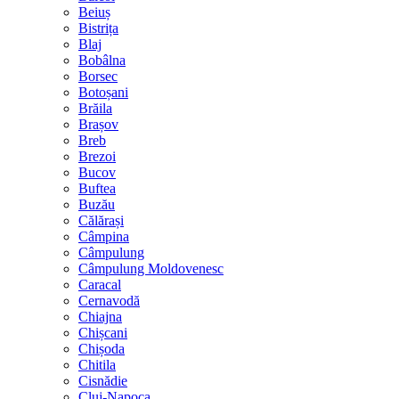
Beiuș
Bistrița
Blaj
Bobâlna
Borsec
Botoșani
Brăila
Brașov
Breb
Brezoi
Bucov
Buftea
Buzău
Călărași
Câmpina
Câmpulung
Câmpulung Moldovenesc
Caracal
Cernavodă
Chiajna
Chișcani
Chișoda
Chitila
Cisnădie
Cluj-Napoca