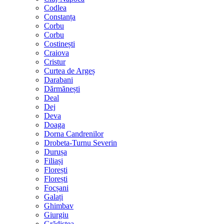
Codlea
Constanța
Corbu
Corbu
Costinești
Craiova
Cristur
Curtea de Argeș
Darabani
Dărmănești
Deal
Dej
Deva
Doaga
Dorna Candrenilor
Drobeta-Turnu Severin
Durușa
Filiași
Florești
Florești
Focșani
Galați
Ghimbav
Giurgiu
Grădiștea