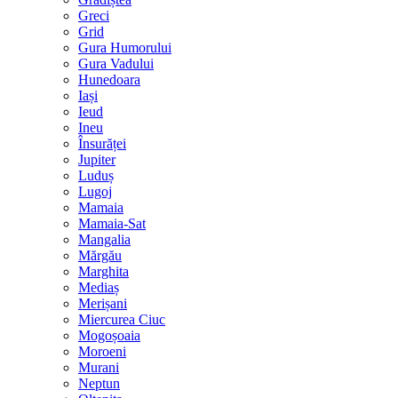
Greci
Grid
Gura Humorului
Gura Vadului
Hunedoara
Iași
Ieud
Ineu
Însurăței
Jupiter
Luduș
Lugoj
Mamaia
Mamaia-Sat
Mangalia
Mărgău
Marghita
Mediaș
Merișani
Miercurea Ciuc
Mogoșoaia
Moroeni
Murani
Neptun