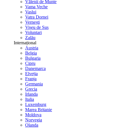
Vălenii de Munte
Vama Veche
Vaslui
Vatra Dornei
Vernești
Vișeu de Sus
Voluntari
Zalău
Internațional
Austria
Belgia
Bulgaria
Cipru
Danemarca
Elveția
Franța
Germania
Grecia
Irlanda
Italia
Luxemburg
Marea Britanie
Moldova
Norvegia
Olanda