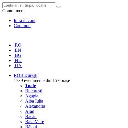
Contul meu
Intră în cont
Cont nou
RO
EN
BG
HU
UA
RO
București
1739 evenimente din 157 orașe
Toate
București
Agapia
Alba Iulia
Alexandria
Arad
Bacău
Baia Mare
Băicoi