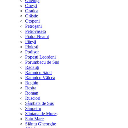
Oltenița
Onești
Oradea
Orăștie
Otopeni
Petroșani
Petrovaselo
Piatra-Neamț
Pitești
Ploiești
Podișor
Popești Leordeni
Porumbacu de Sus
Rădăuți
Râmnicu Sărat
Râmnicu Vâlcea
Reghin
Reșița
Roman
Rusciori
Sâmbăta de Sus
Sânpetru
Sântana de Mureș
Satu Mare
Sfântu Gheorghe