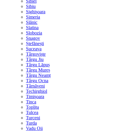
Sibiel
Sibiu
Sighișoara
Simeria
Slănic
Slatina
Slobozia
Snagov
Ștefănești
Suceava
Târgoviște
Târgu Jiu
Târgu Lăpuș
Târgu Mureș
Târgu Neamț
Târgu Ocna
Târnăveni
Techirghiol
Timișoara
Tinca
Toplița
Tulcea
Turceni
Turda
Vadu Oii