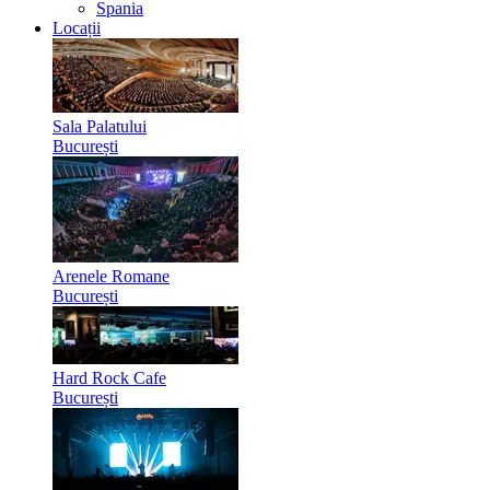
Spania
Locații
Sala Palatului
București
Arenele Romane
București
Hard Rock Cafe
București