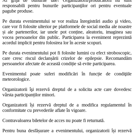
Ai grijă de bunurile tale! Organizatorii/producătorii nu sunt
responsabili pentru bunurile participanţilor ori pentru eventuale
pagube produse.
Pe durata evenimentului se vor realiza înregistrări audio şi video,
care vor fi folosite ulterior pe platformele de social media ale noastre
și ale partenerilor, iar unele pot conține, aleatoriu, imaginea sau
vocea persoanelor din public. Participarea la eveniment reprezintă
acordul implicit pentru folosirea lor în aceste scopuri.
Pe durata evenimentului pot fi folosite lumini cu efect stroboscopic,
care cresc riscul declanșării crizelor de epilepsie. Recomandăm
persoanelor afectate de această condiție să evite participarea.
Evenimentul poate suferi modificări în funcție de condiţiile
meteorologice.
Organizatorii îşi rezervă dreptul de a solicita acte care dovedesc
vârsta participanților minori.
Organizatorii își rezervă dreptul de a modifica regulamentul în
conformitate cu prevederile aflate în vigoare.
Contravaloarea biletelor de acces nu poate fi returnată.
Pentru buna desfășurare a evenimentului, organizatorii își rezervă