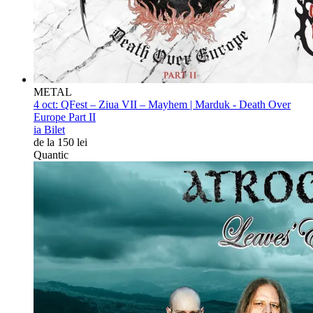
METAL
4 oct:
QFest – Ziua VII – Mayhem | Marduk - Death Over
Europe Part II
ia Bilet
de la 150 lei
Quantic