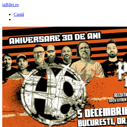
iaBilet.ro
Caută