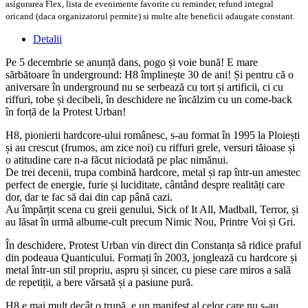
asigurarea Flex, lista de evenimente favorite cu reminder, refund integral
oricand (daca organizatorul permite) si multe alte beneficii adaugate constant.
Detalii
Pe 5 decembrie se anunță dans, pogo și voie bună! E mare
sărbătoare în underground: H8 împlinește 30 de ani! Și pentru că o
aniversare în underground nu se serbează cu tort și artificii, ci cu
riffuri, tobe și decibeli, în deschidere ne încălzim cu un come-back
în forță de la Protest Urban!
H8, pionierii hardcore-ului românesc, s-au format în 1995 la Ploiești
și au crescut (frumos, am zice noi) cu riffuri grele, versuri tăioase și
o atitudine care n-a făcut niciodată pe plac nimănui.
De trei decenii, trupa combină hardcore, metal și rap într-un amestec
perfect de energie, furie și luciditate, cântând despre realități care
dor, dar te fac să dai din cap până cazi.
Au împărțit scena cu greii genului, Sick of It All, Madball, Terror, și
au lăsat în urmă albume-cult precum Nimic Nou, Printre Voi și Gri.
În deschidere, Protest Urban vin direct din Constanța să ridice praful
din podeaua Quanticului. Formați în 2003, jonglează cu hardcore și
metal într-un stil propriu, aspru și sincer, cu piese care miros a sală
de repetiții, a bere vărsată și a pasiune pură.
H8 e mai mult decât o trupă, e un manifest al celor care nu s-au