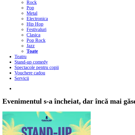
Rock
Pop
Metal
Electronica
Hip Hop
Festivaluri
Clasica
Pop Rock
Jazz
Toate
Teatru
Stand-up comedy
Spectacole pentru copii
Vouchere cadou
Servicii
Evenimentul s-a încheiat,
dar încă mai găseș