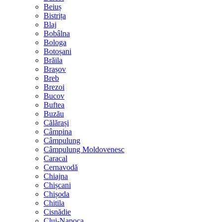
Beiuș
Bistrița
Blaj
Bobâlna
Bologa
Botoșani
Brăila
Brașov
Breb
Brezoi
Bucov
Buftea
Buzău
Călărași
Câmpina
Câmpulung
Câmpulung Moldovenesc
Caracal
Cernavodă
Chiajna
Chișcani
Chișoda
Chitila
Cisnădie
Cluj-Napoca