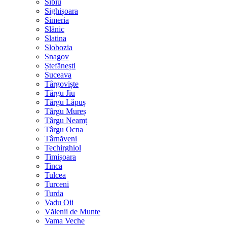
Sibiu
Sighișoara
Simeria
Slănic
Slatina
Slobozia
Snagov
Ștefănești
Suceava
Târgoviște
Târgu Jiu
Târgu Lăpuș
Târgu Mureș
Târgu Neamț
Târgu Ocna
Târnăveni
Techirghiol
Timișoara
Tinca
Tulcea
Turceni
Turda
Vadu Oii
Vălenii de Munte
Vama Veche