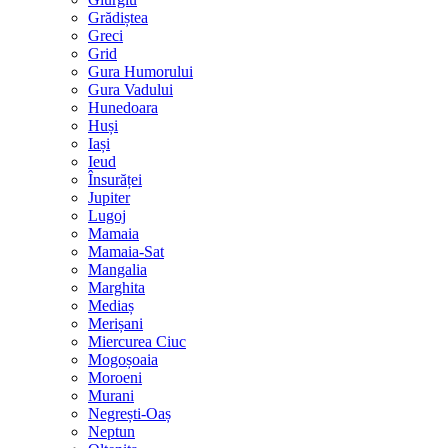
Grădiștea
Greci
Grid
Gura Humorului
Gura Vadului
Hunedoara
Huși
Iași
Ieud
Însurăței
Jupiter
Lugoj
Mamaia
Mamaia-Sat
Mangalia
Marghita
Mediaș
Merișani
Miercurea Ciuc
Mogoșoaia
Moroeni
Murani
Negrești-Oaș
Neptun