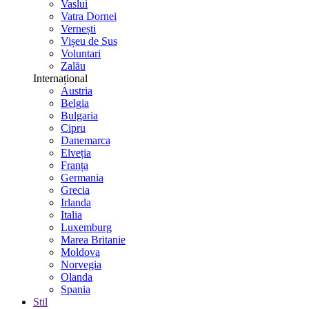
Vaslui
Vatra Dornei
Vernești
Vișeu de Sus
Voluntari
Zalău
Internațional
Austria
Belgia
Bulgaria
Cipru
Danemarca
Elveția
Franța
Germania
Grecia
Irlanda
Italia
Luxemburg
Marea Britanie
Moldova
Norvegia
Olanda
Spania
Stil