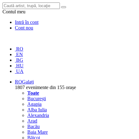
Contul meu
Intră în cont
Cont nou
RO
EN
BG
HU
UA
RO
Galați
1807 evenimente din 155 orașe
Toate
București
Agapia
Alba Iulia
Alexandria
Arad
Bacău
Baia Mare
Băicoi