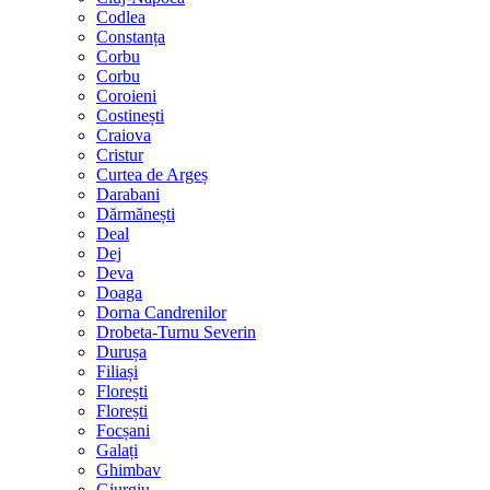
Codlea
Constanța
Corbu
Corbu
Coroieni
Costinești
Craiova
Cristur
Curtea de Argeș
Darabani
Dărmănești
Deal
Dej
Deva
Doaga
Dorna Candrenilor
Drobeta-Turnu Severin
Durușa
Filiași
Florești
Florești
Focșani
Galați
Ghimbav
Giurgiu