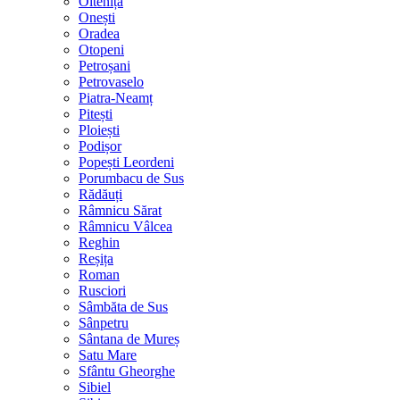
Oltenița
Onești
Oradea
Otopeni
Petroșani
Petrovaselo
Piatra-Neamț
Pitești
Ploiești
Podișor
Popești Leordeni
Porumbacu de Sus
Rădăuți
Râmnicu Sărat
Râmnicu Vâlcea
Reghin
Reșița
Roman
Rusciori
Sâmbăta de Sus
Sânpetru
Sântana de Mureș
Satu Mare
Sfântu Gheorghe
Sibiel