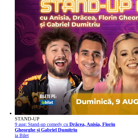
STAND-UP
9 aug:
Stand-up comedy cu
Drăcea, Anisia, Florin
Gheorghe și Gabriel Dumitriu
ia Bilet