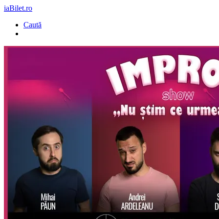
iaBilet.ro
Caută