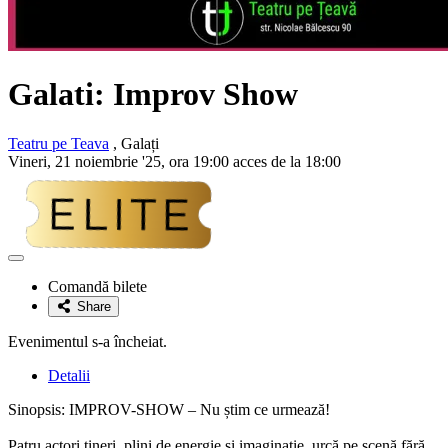
Galati: Improv Show
Teatru pe Teava
, Galați
Vineri, 21 noiembrie '25, ora 19:00 acces de la 18:00
Adaugă
la
Comandă bilete
favorite
Share
Evenimentul s-a încheiat.
Detalii
Sinopsis: IMPROV-SHOW – Nu știm ce urmează!
Patru actori tineri, plini de energie și imaginație, urcă pe scenă fără