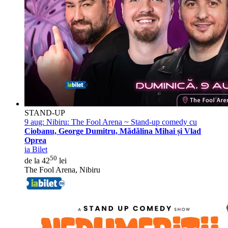
STAND-UP
9 aug:
Nibiru: The Fool Arena ~ Stand-up comedy cu
Ciobanu, George Dumitru, Mădălina Mihai și Vlad
Oprea
ia Bilet
50
de la 42
lei
The Fool Arena, Nibiru