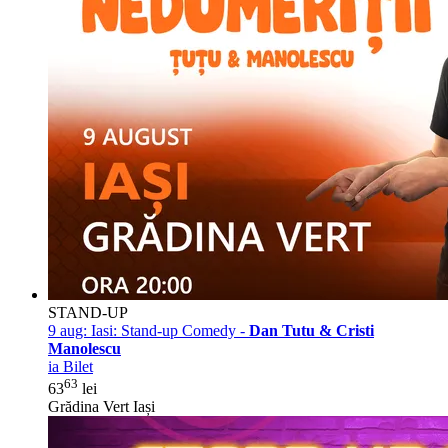
STAND-UP
9 aug:
Iasi: Stand-up Comedy -
Dan Tutu & Cristi
Manolescu
ia Bilet
63
63
lei
Grădina Vert Iași