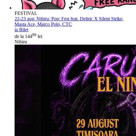
FESTIVAL
22-23 aug:
Nibiru: Porc Fest feat. Deliric X Silent Strike,
Masta Ace, Marco Polo, CTC
ia Bilet
99
de la 144
lei
Nibiru