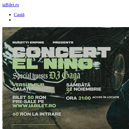
iaBilet.ro
Caută