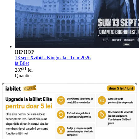
HIP HOP
13 sep:
Xzibit
- Kingmaker Tour 2026
ia Bilet
31
287
lei
Quantic