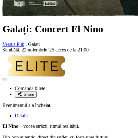
Galați: Concert
El Nino
Versus Pub
, Galați
Sâmbătă, 22 noiembrie '25 acces de la 21:00
Adaugă
la
Comandă bilete
favorite
Share
Evenimentul s-a încheiat.
Detalii
El Nino
– vocea străzii, ritmul realității.
Hip-hop autentic, direct din suflet, cu forța unei furtuni.