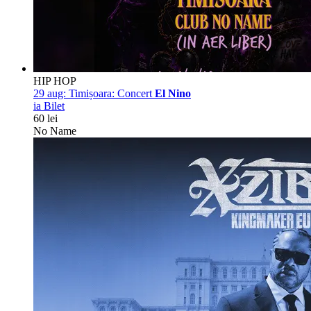
HIP HOP
29 aug:
Timișoara: Concert
El Nino
ia Bilet
60 lei
No Name