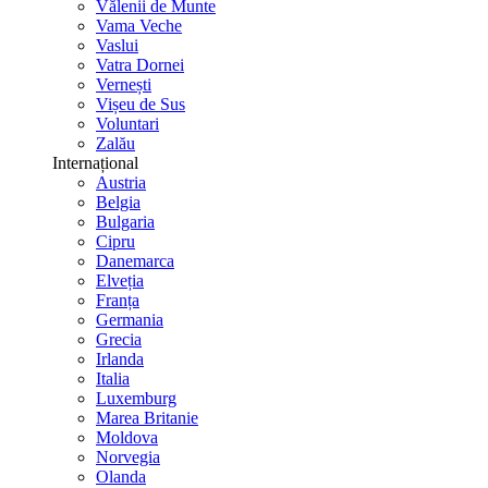
Vălenii de Munte
Vama Veche
Vaslui
Vatra Dornei
Vernești
Vișeu de Sus
Voluntari
Zalău
Internațional
Austria
Belgia
Bulgaria
Cipru
Danemarca
Elveția
Franța
Germania
Grecia
Irlanda
Italia
Luxemburg
Marea Britanie
Moldova
Norvegia
Olanda