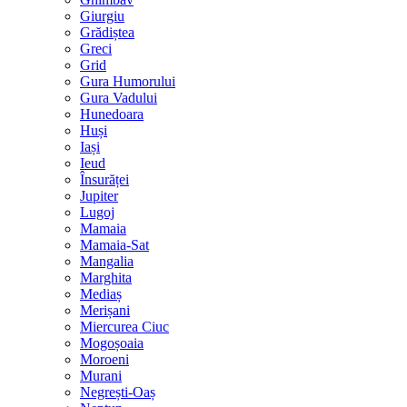
Giurgiu
Grădiștea
Greci
Grid
Gura Humorului
Gura Vadului
Hunedoara
Huși
Iași
Ieud
Însurăței
Jupiter
Lugoj
Mamaia
Mamaia-Sat
Mangalia
Marghita
Mediaș
Merișani
Miercurea Ciuc
Mogoșoaia
Moroeni
Murani
Negrești-Oaș