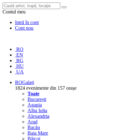
Contul meu
Intră în cont
Cont nou
RO
EN
BG
HU
UA
RO
Galați
1824 evenimente din 157 orașe
Toate
București
Agapia
Alba Iulia
Alexandria
Arad
Bacău
Baia Mare
Băicoi