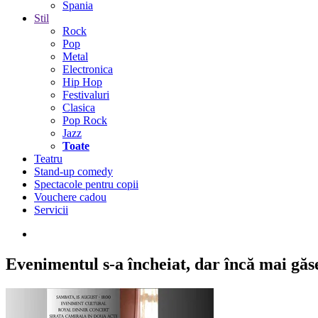
Spania
Stil
Rock
Pop
Metal
Electronica
Hip Hop
Festivaluri
Clasica
Pop Rock
Jazz
Toate
Teatru
Stand-up comedy
Spectacole pentru copii
Vouchere cadou
Servicii
Evenimentul s-a încheiat,
dar încă mai găseș