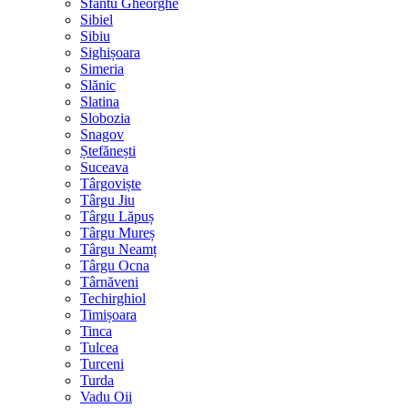
Sfântu Gheorghe
Sibiel
Sibiu
Sighișoara
Simeria
Slănic
Slatina
Slobozia
Snagov
Ștefănești
Suceava
Târgoviște
Târgu Jiu
Târgu Lăpuș
Târgu Mureș
Târgu Neamț
Târgu Ocna
Târnăveni
Techirghiol
Timișoara
Tinca
Tulcea
Turceni
Turda
Vadu Oii