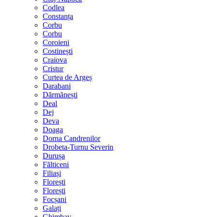
Codlea
Constanța
Corbu
Corbu
Coroieni
Costinești
Craiova
Cristur
Curtea de Argeș
Darabani
Dărmănești
Deal
Dej
Deva
Doaga
Dorna Candrenilor
Drobeta-Turnu Severin
Durușa
Fălticeni
Filiași
Florești
Florești
Focșani
Galați
Ghimbav