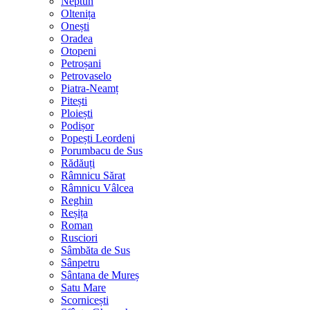
Neptun
Oltenița
Onești
Oradea
Otopeni
Petroșani
Petrovaselo
Piatra-Neamț
Pitești
Ploiești
Podișor
Popești Leordeni
Porumbacu de Sus
Rădăuți
Râmnicu Sărat
Râmnicu Vâlcea
Reghin
Reșița
Roman
Rusciori
Sâmbăta de Sus
Sânpetru
Sântana de Mureș
Satu Mare
Scornicești