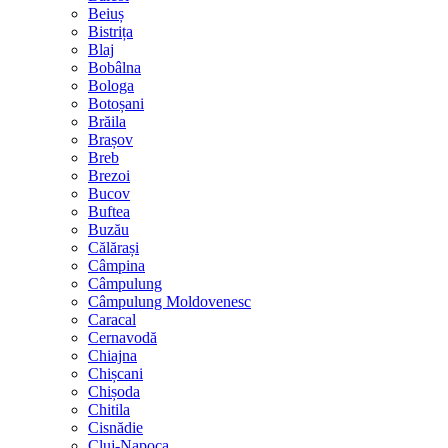
Beiuș
Bistrița
Blaj
Bobâlna
Bologa
Botoșani
Brăila
Brașov
Breb
Brezoi
Bucov
Buftea
Buzău
Călărași
Câmpina
Câmpulung
Câmpulung Moldovenesc
Caracal
Cernavodă
Chiajna
Chișcani
Chișoda
Chitila
Cisnădie
Cluj-Napoca