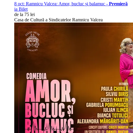
8 oct:
Ramnicu Valcea: Amor, bucluc și balamuc -
Premieră
ia Bilet
de la 75 lei
Casa de Cultură a Sindicatelor Ramnicu Valcea