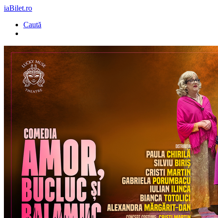
iaBilet.ro
Caută