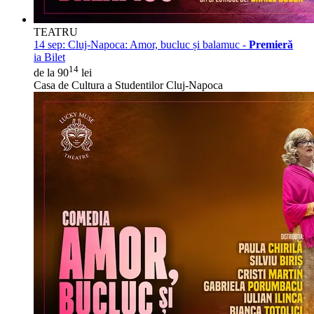
TEATRU
14 sep:
Cluj-Napoca: Amor, bucluc și balamuc -
Premieră
ia Bilet
14
de la 90
lei
Casa de Cultura a Studentilor Cluj-Napoca