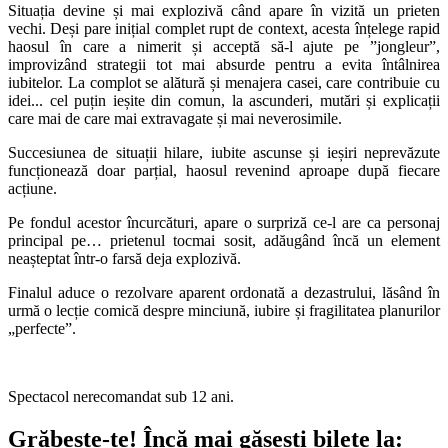
Situația devine și mai explozivă când apare în vizită un prieten
vechi. Deși pare inițial complet rupt de context, acesta înțelege rapid
haosul în care a nimerit și acceptă să-l ajute pe ”jongleur”,
improvizând strategii tot mai absurde pentru a evita întâlnirea
iubitelor. La complot se alătură și menajera casei, care contribuie cu
idei... cel puțin ieșite din comun, la ascunderi, mutări și explicații
care mai de care mai extravagate și mai neverosimile.
Succesiunea de situații hilare, iubite ascunse și ieșiri neprevăzute
funcționează doar parțial, haosul revenind aproape după fiecare
acțiune.
Pe fondul acestor încurcături, apare o surpriză ce-l are ca personaj
principal pe… prietenul tocmai sosit, adăugând încă un element
neașteptat într-o farsă deja explozivă.
Finalul aduce o rezolvare aparent ordonată a dezastrului, lăsând în
urmă o lecție comică despre minciună, iubire și fragilitatea planurilor
„perfecte”.
Spectacol nerecomandat sub 12 ani.
Grăbește-te!
Încă mai găsești bilete la: