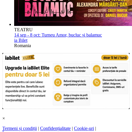
TEATRU
14 sep - 8 oct:
Turneu Amor, bucluc și balamuc
ia Bilet
Romania
×
Termeni și condiții
|
Confidențialitate
|
Cookie-uri
|