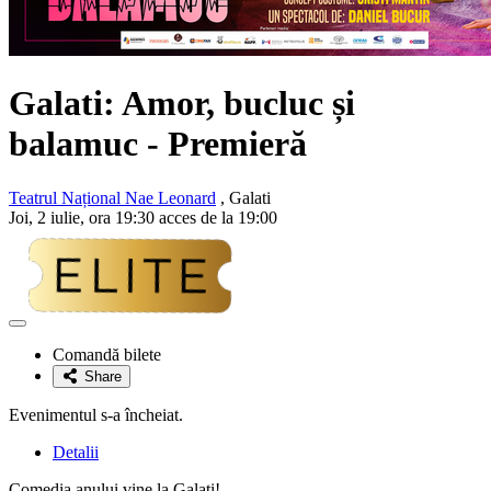
Galati: Amor, bucluc și
balamuc - Premieră
Teatrul Național Nae Leonard
, Galati
Joi, 2 iulie, ora 19:30 acces de la 19:00
Adaugă
la
Comandă bilete
favorite
Share
Evenimentul s-a încheiat.
Detalii
Comedia anului vine la Galați!