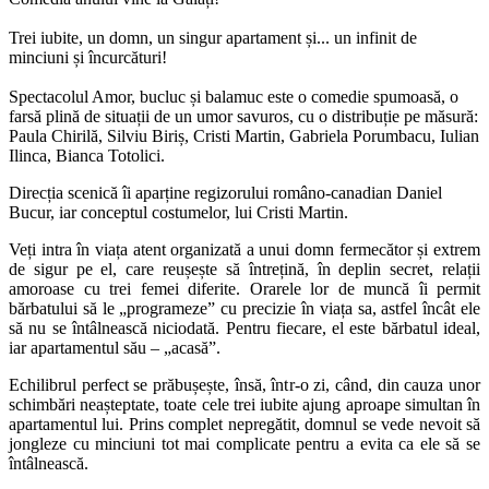
Trei iubite, un domn, un singur apartament și... un infinit de
minciuni și încurcături!
Spectacolul Amor, bucluc și balamuc este o comedie spumoasă, o
farsă plină de situații de un umor savuros, cu o distribuție pe măsură:
Paula Chirilă, Silviu Biriș, Cristi Martin, Gabriela Porumbacu, Iulian
Ilinca, Bianca Totolici.
Direcția scenică îi aparține regizorului româno-canadian Daniel
Bucur, iar conceptul costumelor, lui Cristi Martin.
Veți intra în viața atent organizată a unui domn fermecător și extrem
de sigur pe el, care reușește să întrețină, în deplin secret, relații
amoroase cu trei femei diferite. Orarele lor de muncă îi permit
bărbatului să le „programeze” cu precizie în viața sa, astfel încât ele
să nu se întâlnească niciodată. Pentru fiecare, el este bărbatul ideal,
iar apartamentul său – „acasă”.
Echilibrul perfect se prăbușește, însă, într-o zi, când, din cauza unor
schimbări neașteptate, toate cele trei iubite ajung aproape simultan în
apartamentul lui. Prins complet nepregătit, domnul se vede nevoit să
jongleze cu minciuni tot mai complicate pentru a evita ca ele să se
întâlnească.