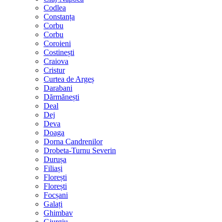
Codlea
Constanța
Corbu
Corbu
Coroieni
Costinești
Craiova
Cristur
Curtea de Argeș
Darabani
Dărmănești
Deal
Dej
Deva
Doaga
Dorna Candrenilor
Drobeta-Turnu Severin
Durușa
Filiași
Florești
Florești
Focșani
Galați
Ghimbav
Giurgiu