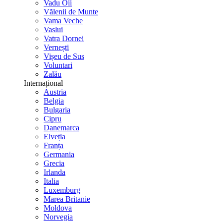
Vadu Oii
Vălenii de Munte
Vama Veche
Vaslui
Vatra Dornei
Vernești
Vișeu de Sus
Voluntari
Zalău
Internațional
Austria
Belgia
Bulgaria
Cipru
Danemarca
Elveția
Franța
Germania
Grecia
Irlanda
Italia
Luxemburg
Marea Britanie
Moldova
Norvegia