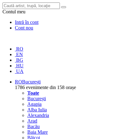
Contul meu
Intră în cont
Cont nou
RO
EN
BG
HU
UA
RO
București
1786 evenimente din 158 orașe
Toate
București
Agapia
Alba Iulia
Alexandria
Arad
Bacău
Baia Mare
Băicoi