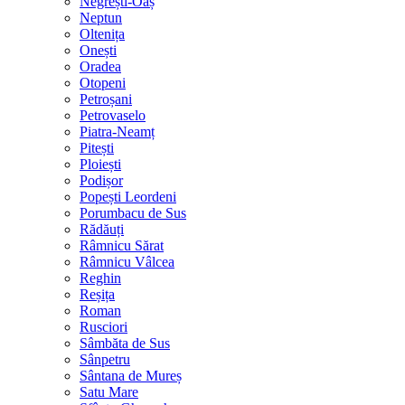
Negrești-Oaș
Neptun
Oltenița
Onești
Oradea
Otopeni
Petroșani
Petrovaselo
Piatra-Neamț
Pitești
Ploiești
Podișor
Popești Leordeni
Porumbacu de Sus
Rădăuți
Râmnicu Sărat
Râmnicu Vâlcea
Reghin
Reșița
Roman
Rusciori
Sâmbăta de Sus
Sânpetru
Sântana de Mureș
Satu Mare