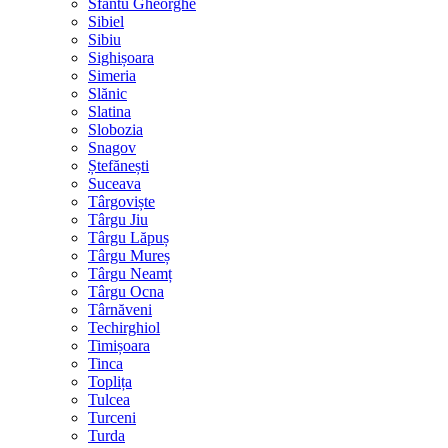
Sfântu Gheorghe
Sibiel
Sibiu
Sighișoara
Simeria
Slănic
Slatina
Slobozia
Snagov
Ștefănești
Suceava
Târgoviște
Târgu Jiu
Târgu Lăpuș
Târgu Mureș
Târgu Neamț
Târgu Ocna
Târnăveni
Techirghiol
Timișoara
Tinca
Toplița
Tulcea
Turceni
Turda