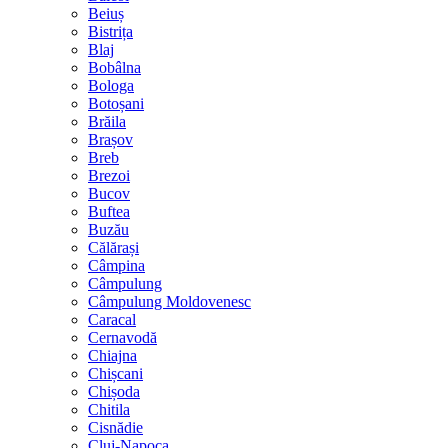
Beiuș
Bistrița
Blaj
Bobâlna
Bologa
Botoșani
Brăila
Brașov
Breb
Brezoi
Bucov
Buftea
Buzău
Călărași
Câmpina
Câmpulung
Câmpulung Moldovenesc
Caracal
Cernavodă
Chiajna
Chișcani
Chișoda
Chitila
Cisnădie
Cluj-Napoca