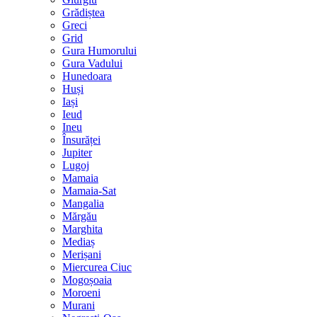
Grădiștea
Greci
Grid
Gura Humorului
Gura Vadului
Hunedoara
Huși
Iași
Ieud
Ineu
Însurăței
Jupiter
Lugoj
Mamaia
Mamaia-Sat
Mangalia
Mărgău
Marghita
Mediaș
Merișani
Miercurea Ciuc
Mogoșoaia
Moroeni
Murani