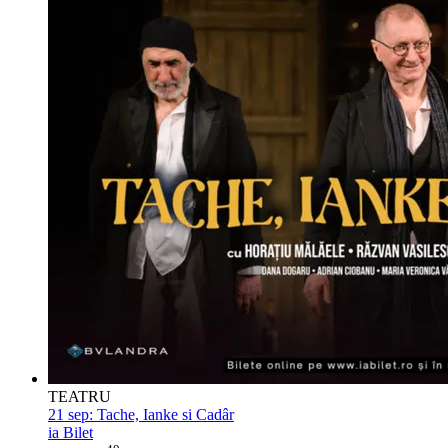
TEATRU
21 sep:
Tache, Ianke si Cadâr
ia Bilet