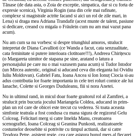
Tănase (de data asta, o Zoia de exceptie, simpatica, dar si cu forta de
expresie scenica), Virginia Rogin (una din cele mai rafinate,
complexe si magistrale actrite facand si aici un rol de zile mari, in
Lena) si draga mea Adriana Trandafir (acest munte de talent, pasiune
si dedicare, creand cu migala o Fräulein cum nu am mai vazut pana
acum).
Nu am cum sa nu vorbesc si despre triunghiul amoros, stralucit
intepretat de Diana Cavallioti (ce Wanda a facut, cata senzualitate,
cata feminitate si putere interioara clotitoare!!!), Andreea Chirițescu
(o Margareta uimitor de stapana pe sine, aratand o latura a
personajului pe care nu o mai vazusem pana acum) si Tudor Istodor
(un Mircea autentic, original si aducand ceva din eleganta lui Ovidiu
Iuliu Moldovan). Gabriel Fatu, Ioana Ancea si Ion Ionuț Ciocia si-au
adus contributia lor foarte importanta in cele trei roluri comice ale lui
Ianache, Colette si Georges Duduleanu, fiii si nora Anetei.
Nu in ultimul rand, in micul doar foarte graitorul rol al Zamfirei, a
stralucit prin bucuria jocului Mariangela Coldea, aducand in prim-
plan un rol care de obicei este trecut cu vederea. Si toata aceasta
simfonie teatrala a fost condusa cu mana sigura de regizorul Gelu
Colceag. Felicitari merg si catre Imelda Manu, creatoarea
scenografiei, Ioana Colceag si Geanina Punkosti, realizatoarele
costumelor deosebite si potrivite cu timpul actiunii, dar si catre
Teodora Petre, asistent regie, cea care asigura bunul mers al fiecarei