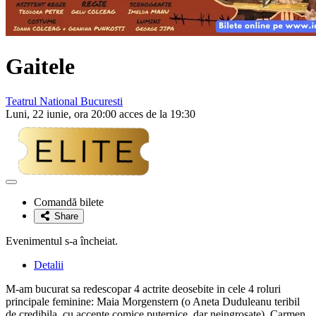
Gaitele
Teatrul National Bucuresti
Luni, 22 iunie, ora 20:00 acces de la 19:30
Adaugă
la
Comandă bilete
favorite
Share
Evenimentul s-a încheiat.
Detalii
M-am bucurat sa redescopar 4 actrite deosebite in cele 4 roluri
principale feminine: Maia Morgenstern (o Aneta Duduleanu teribil
de credibila, cu accente comice puternice, dar neingrosate), Carmen