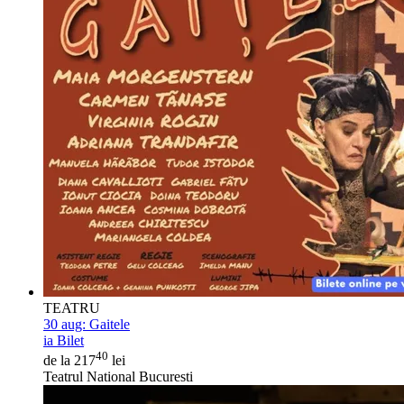
TEATRU
30 aug:
Gaitele
ia Bilet
40
de la 217
lei
Teatrul National Bucuresti