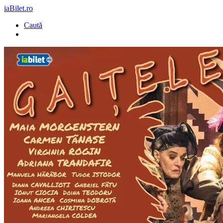
iaBilet.ro
Caută