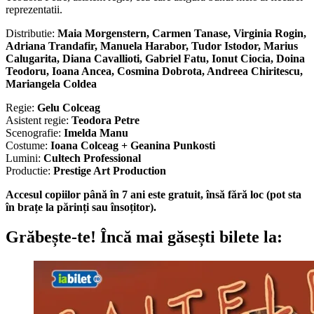
reprezentatii.
Distributie:
Maia Morgenstern, Carmen Tanase, Virginia Rogin,
Adriana Trandafir, Manuela Harabor, Tudor Istodor, Marius
Calugarita, Diana Cavallioti, Gabriel Fatu, Ionut Ciocia, Doina
Teodoru, Ioana Ancea, Cosmina Dobrota, Andreea Chiritescu,
Mariangela Coldea
Regie:
Gelu Colceag
Asistent regie:
Teodora Petre
Scenografie:
Imelda Manu
Costume:
Ioana Colceag + Geanina Punkosti
Lumini:
Cultech Professional
Productie:
Prestige Art Production
Accesul copiilor până în 7 ani este gratuit, însă fără loc (pot sta
în brațe la părinți sau însoțitor).
Grăbește-te!
Încă mai găsești bilete la: