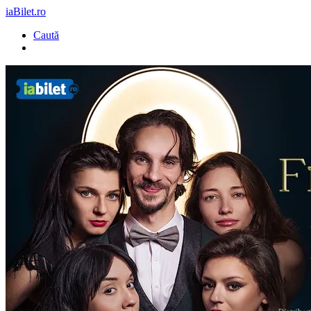
iaBilet.ro
Caută