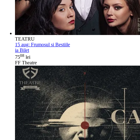
TEATRU
15 aug:
Frumosul si Bestiile
ia Bilet
08
75
lei
FF Theatre