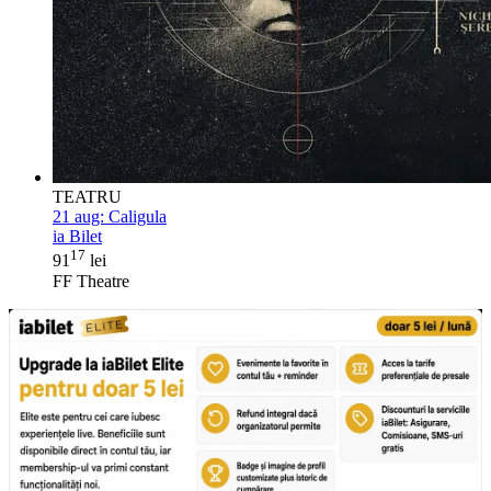
TEATRU
21 aug:
Caligula
ia Bilet
17
91
lei
FF Theatre