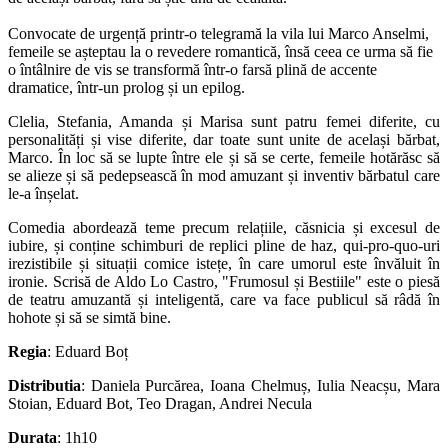
Convocate de urgență printr-o telegramă la vila lui Marco Anselmi,
femeile se așteptau la o revedere romantică, însă ceea ce urma să fie
o întâlnire de vis se transformă într-o farsă plină de accente
dramatice, într-un prolog și un epilog.
Clelia, Stefania, Amanda și Marisa sunt patru femei diferite, cu
personalități și vise diferite, dar toate sunt unite de același bărbat,
Marco. În loc să se lupte între ele și să se certe, femeile hotărăsc să
se alieze și să pedepsească în mod amuzant și inventiv bărbatul care
le-a înșelat.
Comedia abordează teme precum relațiile, căsnicia și excesul de
iubire, și conține schimburi de replici pline de haz, qui-pro-quo-uri
irezistibile și situații comice istețe, în care umorul este învăluit în
ironie. Scrisă de Aldo Lo Castro, "Frumosul și Bestiile" este o piesă
de teatru amuzantă și inteligentă, care va face publicul să râdă în
hohote și să se simtă bine.
Regia
: Eduard Boț
Distributia
: Daniela Purcărea, Ioana Chelmuș, Iulia Neacșu, Mara
Stoian, Eduard Bot, Teo Dragan, Andrei Necula
Durata
: 1h10