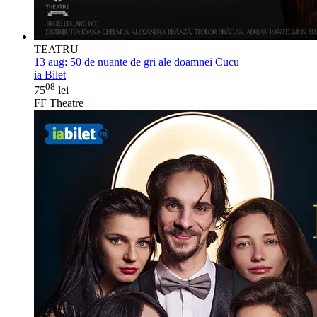
TEATRU
13 aug:
50 de nuante de gri ale doamnei Cucu
ia Bilet
08
75
lei
FF Theatre