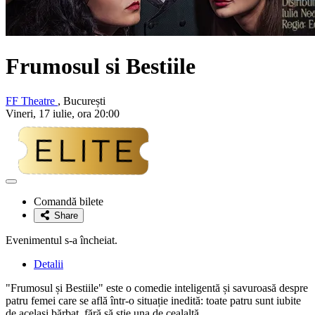
Frumosul si Bestiile
FF Theatre
, București
Vineri, 17 iulie, ora 20:00
Adaugă
la
Comandă bilete
favorite
Share
Evenimentul s-a încheiat.
Detalii
"Frumosul și Bestiile" este o comedie inteligentă și savuroasă despre
patru femei care se află într-o situație inedită: toate patru sunt iubite
de același bărbat, fără să știe una de cealaltă.