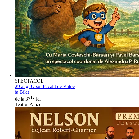
SPECTACOL
29 aug:
Ursul Păcălit de Vulpe
ia Bilet
12
de la 37
lei
Teatrul Amzei