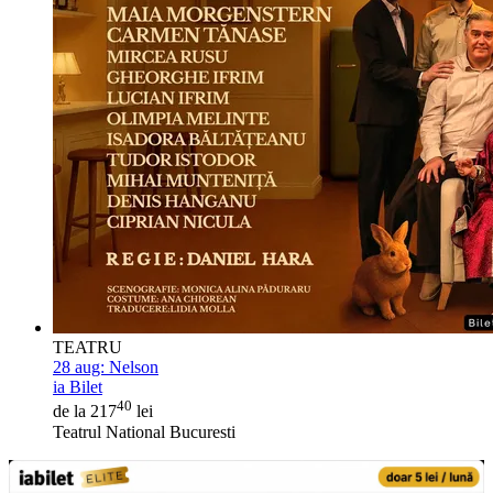
TEATRU
28 aug:
Nelson
ia Bilet
40
de la 217
lei
Teatrul National Bucuresti