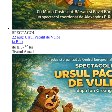
SPECTACOL
22 aug:
Ursul Păcălit de Vulpe
ia Bilet
12
de la 37
lei
Teatrul Amzei