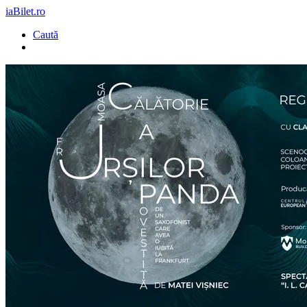
iaBilet.ro
Caută