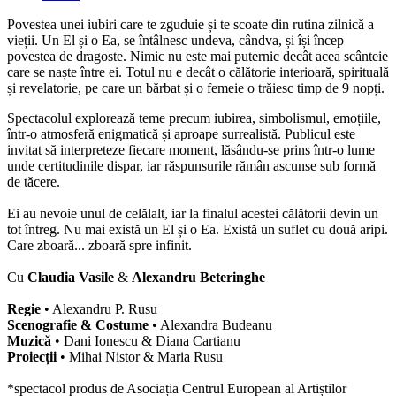
Povestea unei iubiri care te zguduie și te scoate din rutina zilnică a
vieții. Un El și o Ea, se întâlnesc undeva, cândva, și își încep
povestea de dragoste. Nimic nu este mai puternic decât acea scânteie
care se naște între ei. Totul nu e decât o călătorie interioară, spirituală
și revelatorie, pe care un bărbat și o femeie o trăiesc timp de 9 nopți.
Spectacolul explorează teme precum iubirea, simbolismul, emoțiile,
într-o atmosferă enigmatică și aproape surrealistă. Publicul este
invitat să interpreteze fiecare moment, lăsându-se prins într-o lume
unde certitudinile dispar, iar răspunsurile rămân ascunse sub formă
de tăcere.
Ei au nevoie unul de celălalt, iar la finalul acestei călătorii devin un
tot întreg. Nu mai există un El și o Ea. Există un suflet cu două aripi.
Care zboară... zboară spre infinit.
Cu
Claudia Vasile
&
Alexandru Beteringhe
Regie
• Alexandru P. Rusu
Scenografie & Costume
• Alexandra Budeanu
Muzică
• Dani Ionescu & Diana Cartianu
Proiecții
• Mihai Nistor & Maria Rusu
*spectacol produs de Asociația Centrul European al Artiștilor